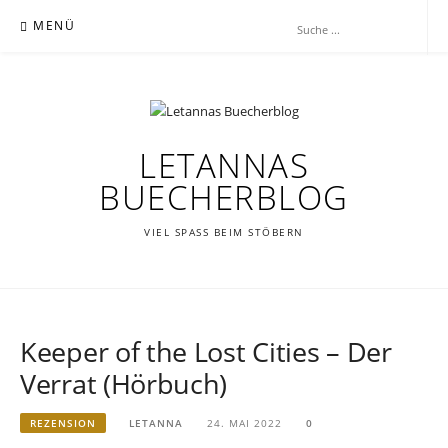
Zum
MENÜ
Inhalt
springen
LETANNAS
BUECHERBLOG
VIEL SPASS BEIM STÖBERN
Keeper of the Lost Cities – Der
Verrat (Hörbuch)
REZENSION
LETANNA
24. MAI 2022
0