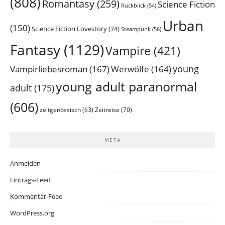
(808)
Romantasy
(259)
Science Fiction
Rückblick
(54)
Urban
(150)
Science Fiction Lovestory
(74)
Steampunk
(56)
Fantasy
(1129)
Vampire
(421)
young
Vampirliebesroman
(167)
Werwölfe
(164)
young adult paranormal
adult
(175)
(606)
Zeitreise
(70)
zeitgenössisch
(63)
META
Anmelden
Eintrags-Feed
Kommentar-Feed
WordPress.org