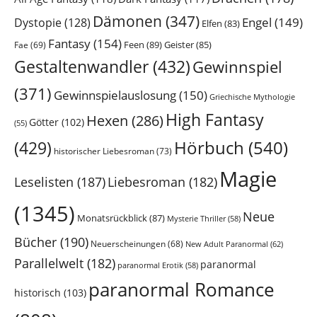
Dämonen
(347)
Engel
(149)
Dystopie
(128)
Elfen
(83)
Fantasy
(154)
Feen
(89)
Geister
(85)
Fae
(69)
Gestaltenwandler
(432)
Gewinnspiel
(371)
Gewinnspielauslosung
(150)
Griechische Mythologie
High Fantasy
Hexen
(286)
Götter
(102)
(55)
Hörbuch
(540)
(429)
historischer Liebesroman
(73)
Magie
Leselisten
(187)
Liebesroman
(182)
(1345)
Neue
Monatsrückblick
(87)
Mysterie Thriller
(58)
Bücher
(190)
Neuerscheinungen
(68)
New Adult Paranormal
(62)
Parallelwelt
(182)
paranormal
paranormal Erotik
(58)
paranormal Romance
historisch
(103)