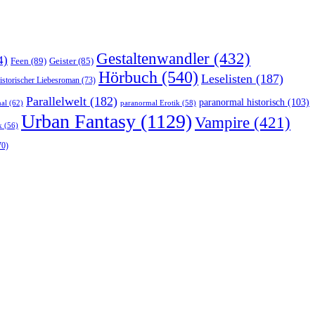
Gestaltenwandler
(432)
4)
Feen
(89)
Geister
(85)
Hörbuch
(540)
Leselisten
(187)
istorischer Liebesroman
(73)
Parallelwelt
(182)
paranormal historisch
(103)
al
(62)
paranormal Erotik
(58)
Urban Fantasy
(1129)
Vampire
(421)
k
(56)
70)