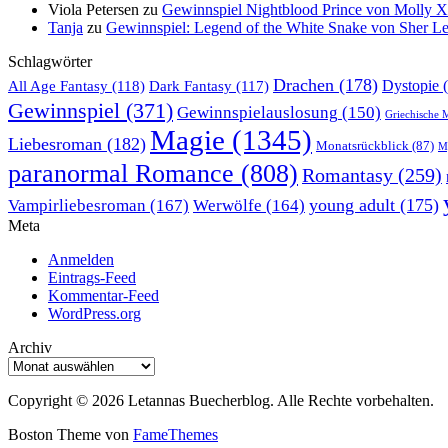
Viola Petersen
zu
Gewinnspiel Nightblood Prince von Molly 
Tanja
zu
Gewinnspiel: Legend of the White Snake von Sher L
Schlagwörter
Drachen
(178)
All Age Fantasy
(118)
Dystopie
(
Dark Fantasy
(117)
Gewinnspiel
(371)
Gewinnspielauslosung
(150)
Griechische 
Magie
(1345)
Liebesroman
(182)
Monatsrückblick
(87)
My
paranormal Romance
(808)
Romantasy
(259)
young adult
(175)
Vampirliebesroman
(167)
Werwölfe
(164)
Meta
Anmelden
Eintrags-Feed
Kommentar-Feed
WordPress.org
Archiv
Archiv
Copyright © 2026 Letannas Buecherblog. Alle Rechte vorbehalten.
Boston Theme von
FameThemes