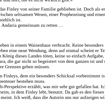
as Finley von seiner Familie geblieben ist. Doch als er
 Zwischen seltsamen Wesen, einer Prophezeiung und eine
tehlich ist.
n, Andaria gemeinsam zu retten …
 Leben in einem Waisenhaus verbracht. Keine besonders 
en eine neue Wendung, denn auf einmal scheint er Teil
en König dieses Landes töten, keine so einfach Aufgabe,
ara, die gar nicht so begeistert von dem ganzen ist un
ihre Grenzen gehen müssen.
en Finleys, dem ein besonders Schicksal vorbestimmt is
benteuer bestehen muss.
ch-Perspektive erzählt, was mir sehr gut gefallen hat. 
heim, in dem Finley lebt, benutzt. Da gab es den fiesen
meint. Ich weiß, dass die Autorin uns nur aufzeigen wil