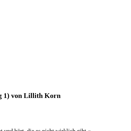
 1) von Lillith Korn
 und hört, die es nicht wirklich gibt.«