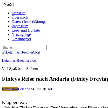
Zum
Menü
Inhalt
springen
Startseite
Über mich
Datenschutzerklärung
Impressum
Lese- und Hörliste
Neuzugänge
Gewinnspiel
Letannas Buecherblog
Viel Spaß beim Stöbern
Finleys Reise nach Andaria (Finley Freytag
Rezension
Letanna
24. Juli 2016
0
Klappentext:
»Ich bin Finley Freytag. Der Verrückte, der Dinge sieht