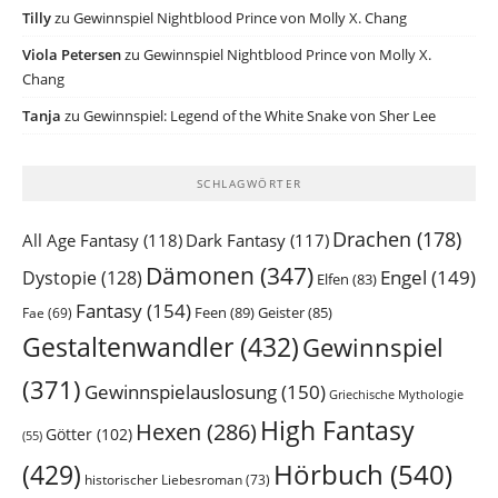
Tilly
zu
Gewinnspiel Nightblood Prince von Molly X. Chang
Viola Petersen
zu
Gewinnspiel Nightblood Prince von Molly X.
Chang
Tanja
zu
Gewinnspiel: Legend of the White Snake von Sher Lee
SCHLAGWÖRTER
Drachen
(178)
All Age Fantasy
(118)
Dark Fantasy
(117)
Dämonen
(347)
Engel
(149)
Dystopie
(128)
Elfen
(83)
Fantasy
(154)
Feen
(89)
Geister
(85)
Fae
(69)
Gestaltenwandler
(432)
Gewinnspiel
(371)
Gewinnspielauslosung
(150)
Griechische Mythologie
High Fantasy
Hexen
(286)
Götter
(102)
(55)
Hörbuch
(540)
(429)
historischer Liebesroman
(73)