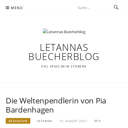
Zum
MENÜ
Inhalt
springen
LETANNAS
BUECHERBLOG
VIEL SPASS BEIM STÖBERN
Die Weltenpendlerin von Pia
Bardenhagen
REZENSION
LETANNA
10. AUGUST 2021
0