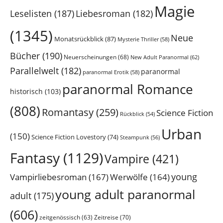
Magie
Leselisten
(187)
Liebesroman
(182)
(1345)
Neue
Monatsrückblick
(87)
Mysterie Thriller
(58)
Bücher
(190)
Neuerscheinungen
(68)
New Adult Paranormal
(62)
Parallelwelt
(182)
paranormal
paranormal Erotik
(58)
paranormal Romance
historisch
(103)
(808)
Romantasy
(259)
Science Fiction
Rückblick
(54)
Urban
(150)
Science Fiction Lovestory
(74)
Steampunk
(56)
Fantasy
(1129)
Vampire
(421)
young
Vampirliebesroman
(167)
Werwölfe
(164)
young adult paranormal
adult
(175)
(606)
Zeitreise
(70)
zeitgenössisch
(63)