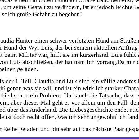
 um seine Gestalt zu verändern, ist er jedoch leichte Be
 in solch große Gefahr zu begeben?
udia Hunter einen schwer verletzten Hund am Straßenr
der Hund der Wyr Luis, der bei seinem aktuellen Auftrag
it beim Militär war, hilft sie im kurzerhand. Luis fühl
 von Luis abschließen, der hat nämlich Vorrang.Da mir d
cheinen geladen.
s der 1. Teil. Claudia und Luis sind ein völlig anderes P
ß genau was sie will und ist ein wirklich starker Chara
schied schon ein Problem. Und auch die Tatsache, dass er
in, aber dieses Mal geht es vor allem um den Fall, den 
und über das Anderland. Die Liebesgeschichte endet au
de ist doch recht offen, was ich sehr ungewöhnlich fand
r Reihe geladen und bin sehr auf das nächste Paar gesp