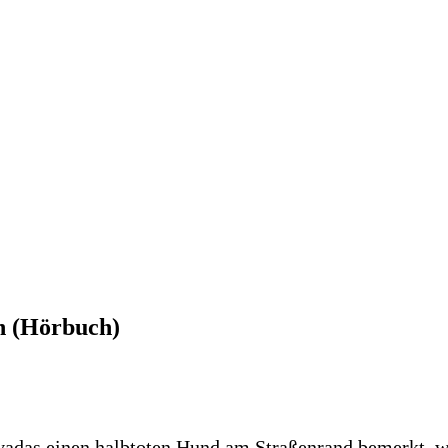
n (Hörbuch)
das einen halbtoten Hund am Straßenrand bemerkt, wird