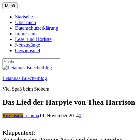
Zum
Menü
Inhalt
springen
Startseite
Über mich
Datenschutzerklärung
Impressum
Lese- und Hörliste
Neuzugänge
Gewinnspiel
Letannas Buecherblog
Viel Spaß beim Stöbern
Das Lied der Harpyie von Thea Harrison
Rezension
Letanna
19. November 2014
0
Klappentext:
Zwischen der Harpyie Aryal und dem Kämpfer