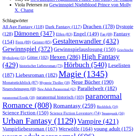
Viola Petersen
zu
Gewinnspiel Nightblood Prince von Molly
X. Chang
Schlagwörter
Drachen
(178)
All Age Fantasy
(118)
Dystopie
Dark Fantasy
(117)
Dämonen
(347)
Engel
(149)
Fantasy
(128)
Elfen
(83)
Fae
(69)
Gestaltenwandler
(432)
(154)
Feen
(89)
Geister
(85)
Gewinnspiel
(372)
Gewinnspielauslosung
(150)
Griechische
High Fantasy
Hexen
(286)
Götter
(102)
Mythologie
(55)
Hörbuch
(540)
(429)
Leselisten
historischer Liebesroman
(73)
Magie
(1345)
(187)
Liebesroman
(182)
Neue Bücher
(190)
Monatsrückblick
(87)
Mysterie Thriller
(58)
Parallelwelt
(182)
Neuerscheinungen
(68)
New Adult Paranormal
(62)
paranormal
paranormal historisch
(103)
paranormal Erotik
(58)
Romance
(808)
Romantasy
(259)
Rückblick
(54)
Science Fiction
(150)
Science Fiction Lovestory
(74)
Steampunk
(56)
Urban Fantasy
(1129)
Vampire
(421)
young adult
(175)
Vampirliebesroman
(167)
Werwölfe
(164)