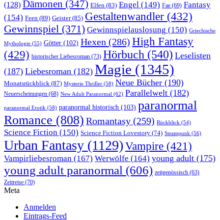
Dämonen
(347)
Engel
(149)
Fantasy
(128)
Elfen
(83)
Fae
(69)
Gestaltenwandler
(432)
(154)
Feen
(89)
Geister
(85)
Gewinnspiel
(371)
Gewinnspielauslosung
(150)
Griechische
High Fantasy
Hexen
(286)
Götter
(102)
Mythologie
(55)
Hörbuch
(540)
(429)
Leselisten
historischer Liebesroman
(73)
Magie
(1345)
(187)
Liebesroman
(182)
Neue Bücher
(190)
Monatsrückblick
(87)
Mysterie Thriller
(58)
Parallelwelt
(182)
Neuerscheinungen
(68)
New Adult Paranormal
(62)
paranormal
paranormal historisch
(103)
paranormal Erotik
(58)
Romance
(808)
Romantasy
(259)
Rückblick
(54)
Science Fiction
(150)
Science Fiction Lovestory
(74)
Steampunk
(56)
Urban Fantasy
(1129)
Vampire
(421)
young adult
(175)
Vampirliebesroman
(167)
Werwölfe
(164)
young adult paranormal
(606)
zeitgenössisch
(63)
Zeitreise
(70)
Meta
Anmelden
Eintrags-Feed