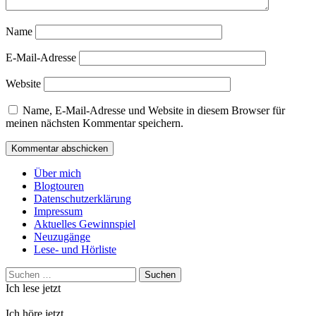
Name
E-Mail-Adresse
Website
Name, E-Mail-Adresse und Website in diesem Browser für
meinen nächsten Kommentar speichern.
Über mich
Blogtouren
Datenschutzerklärung
Impressum
Aktuelles Gewinnspiel
Neuzugänge
Lese- und Hörliste
Suchen
nach:
Ich lese jetzt
Ich höre jetzt