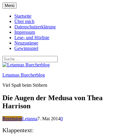
Zum
Menü
Inhalt
springen
Startseite
Über mich
Datenschutzerklärung
Impressum
Lese- und Hörliste
Neuzugänge
Gewinnspiel
Letannas Buecherblog
Viel Spaß beim Stöbern
Die Augen der Medusa von Thea
Harrison
Rezension
Letanna
7. Mai 2014
0
Klappentext: