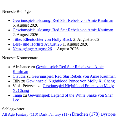
Neueste Beiträge
Gewinnspielauslosung: Red Star Rebels von Amie Kaufman
6. August 2026
Gewinnspielauslosung: Red Star Rebels von Amie Kaufman
2. August 2026
Tithe: Elfentochter von Holly Black
2. August 2026
Lese- und Hörliste August 26
1. August 2026
Neuzugänge August 26
1. August 2026
Neueste Kommentare
Aleshanee
zu
Gewinnspiel: Red Star Rebels von Amie
Kaufman
Claudia
zu
Gewinnspiel: Red Star Rebels von Amie Kaufman
Tilly
zu
Gewinnspiel Nightblood Prince von Molly X. Chang
Viola Petersen
zu
Gewinnspiel Nightblood Prince von Molly
X. Chang
Tanja
zu
Gewinnspiel: Legend of the White Snake von Sher
Lee
Schlagwörter
Drachen
(178)
All Age Fantasy
(118)
Dystopie
Dark Fantasy
(117)