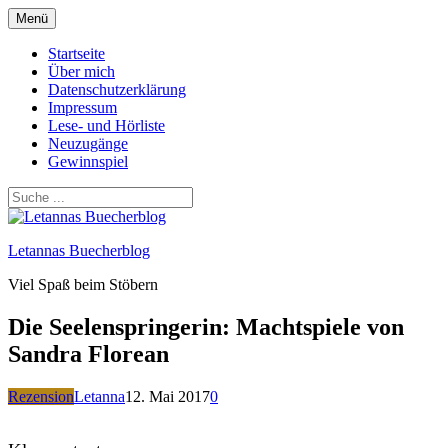
Zum
Menü
Inhalt
springen
Startseite
Über mich
Datenschutzerklärung
Impressum
Lese- und Hörliste
Neuzugänge
Gewinnspiel
Letannas Buecherblog
Viel Spaß beim Stöbern
Die Seelenspringerin: Machtspiele von
Sandra Florean
Rezension
Letanna
12. Mai 2017
0