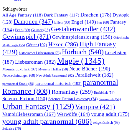
Schlagwörter
Drachen
(178)
All Age Fantasy
(118)
Dystopie
Dark Fantasy
(117)
Dämonen
(347)
Engel
(149)
Fantasy
(128)
Elfen
(83)
Fae
(69)
Gestaltenwandler
(432)
(154)
Feen
(89)
Geister
(85)
Gewinnspiel
(371)
Gewinnspielauslosung
(150)
Griechische
High Fantasy
Hexen
(286)
Götter
(102)
Mythologie
(55)
Hörbuch
(540)
(429)
Leselisten
historischer Liebesroman
(73)
Magie
(1345)
(187)
Liebesroman
(182)
Neue Bücher
(190)
Monatsrückblick
(87)
Mysterie Thriller
(58)
Parallelwelt
(182)
Neuerscheinungen
(68)
New Adult Paranormal
(62)
paranormal
paranormal historisch
(103)
paranormal Erotik
(58)
Romance
(808)
Romantasy
(259)
Rückblick
(54)
Science Fiction
(150)
Science Fiction Lovestory
(74)
Steampunk
(56)
Urban Fantasy
(1129)
Vampire
(421)
young adult
(175)
Vampirliebesroman
(167)
Werwölfe
(164)
young adult paranormal
(606)
zeitgenössisch
(63)
Zeitreise
(70)