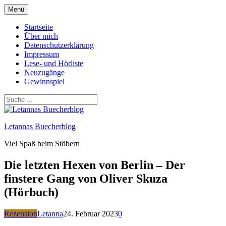
Zum
Menü
Inhalt
springen
Startseite
Über mich
Datenschutzerklärung
Impressum
Lese- und Hörliste
Neuzugänge
Gewinnspiel
Letannas Buecherblog
Viel Spaß beim Stöbern
Die letzten Hexen von Berlin – Der
finstere Gang von Oliver Skuza
(Hörbuch)
Rezension
Letanna
24. Februar 2023
0