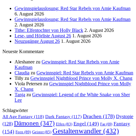
Gewinnspielauslosung: Red Star Rebels von Amie Kaufman
6. August 2026
Gewinnspielauslosung: Red Star Rebels von Amie Kaufman
2. August 2026
Tithe: Elfentochter von Holly Black
2. August 2026
Lese- und Hörliste August 26
1. August 2026
Neuzugänge August 26
1. August 2026
Neueste Kommentare
Aleshanee
zu
Gewinnspiel: Red Star Rebels von Amie
Kaufman
Claudia
zu
Gewinnspiel: Red Star Rebels von Amie Kaufman
Tilly
zu
Gewinnspiel Nightblood Prince von Molly X. Chang
Viola Petersen
zu
Gewinnspiel Nightblood Prince von Molly
X. Chang
Tanja
zu
Gewinnspiel: Legend of the White Snake von Sher
Lee
Schlagwörter
Drachen
(178)
All Age Fantasy
(118)
Dystopie
Dark Fantasy
(117)
Dämonen
(347)
Engel
(149)
Fantasy
(128)
Elfen
(83)
Fae
(69)
Gestaltenwandler
(432)
(154)
Feen
(89)
Geister
(85)