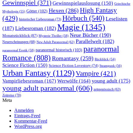
Gewinnspiel
(371)
Gewinnspielauslosung
(150)
Griechische
High Fantasy
Hexen
(286)
Götter
(102)
Mythologie
(55)
Hörbuch
(540)
(429)
Leselisten
historischer Liebesroman
(73)
Magie
(1345)
(187)
Liebesroman
(182)
Neue Bücher
(190)
Monatsrückblick
(87)
Mysterie Thriller
(58)
Parallelwelt
(182)
Neuerscheinungen
(68)
New Adult Paranormal
(62)
paranormal
paranormal historisch
(103)
paranormal Erotik
(58)
Romance
(808)
Romantasy
(259)
Rückblick
(54)
Science Fiction
(150)
Science Fiction Lovestory
(74)
Steampunk
(56)
Urban Fantasy
(1129)
Vampire
(421)
young adult
(175)
Vampirliebesroman
(167)
Werwölfe
(164)
young adult paranormal
(606)
zeitgenössisch
(63)
Zeitreise
(70)
Meta
Anmelden
Eintrags-Feed
Kommentar-Feed
WordPress.org