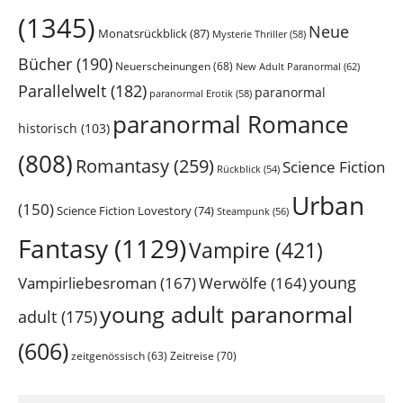
(1345)
Neue
Monatsrückblick
(87)
Mysterie Thriller
(58)
Bücher
(190)
Neuerscheinungen
(68)
New Adult Paranormal
(62)
Parallelwelt
(182)
paranormal
paranormal Erotik
(58)
paranormal Romance
historisch
(103)
(808)
Romantasy
(259)
Science Fiction
Rückblick
(54)
Urban
(150)
Science Fiction Lovestory
(74)
Steampunk
(56)
Fantasy
(1129)
Vampire
(421)
young
Vampirliebesroman
(167)
Werwölfe
(164)
young adult paranormal
adult
(175)
(606)
Zeitreise
(70)
zeitgenössisch
(63)