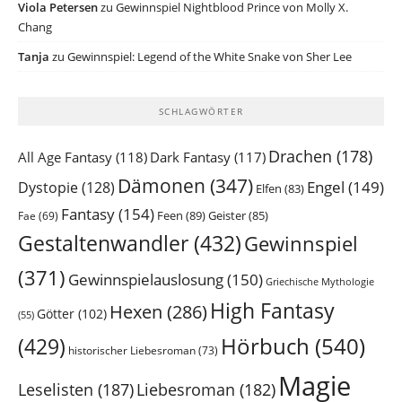
Viola Petersen
zu
Gewinnspiel Nightblood Prince von Molly X.
Chang
Tanja
zu
Gewinnspiel: Legend of the White Snake von Sher Lee
SCHLAGWÖRTER
Drachen
(178)
All Age Fantasy
(118)
Dark Fantasy
(117)
Dämonen
(347)
Engel
(149)
Dystopie
(128)
Elfen
(83)
Fantasy
(154)
Feen
(89)
Geister
(85)
Fae
(69)
Gestaltenwandler
(432)
Gewinnspiel
(371)
Gewinnspielauslosung
(150)
Griechische Mythologie
High Fantasy
Hexen
(286)
Götter
(102)
(55)
Hörbuch
(540)
(429)
historischer Liebesroman
(73)
Magie
Leselisten
(187)
Liebesroman
(182)