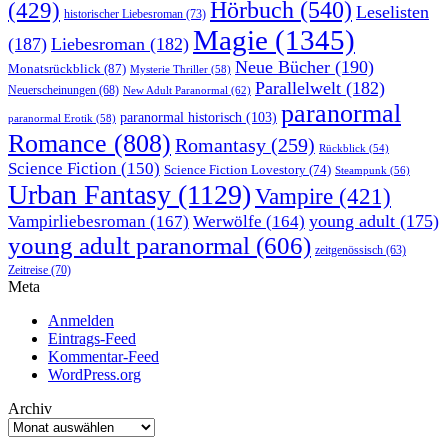
Hörbuch
(540)
(429)
Leselisten
historischer Liebesroman
(73)
Magie
(1345)
(187)
Liebesroman
(182)
Neue Bücher
(190)
Monatsrückblick
(87)
Mysterie Thriller
(58)
Parallelwelt
(182)
Neuerscheinungen
(68)
New Adult Paranormal
(62)
paranormal
paranormal historisch
(103)
paranormal Erotik
(58)
Romance
(808)
Romantasy
(259)
Rückblick
(54)
Science Fiction
(150)
Science Fiction Lovestory
(74)
Steampunk
(56)
Urban Fantasy
(1129)
Vampire
(421)
young adult
(175)
Vampirliebesroman
(167)
Werwölfe
(164)
young adult paranormal
(606)
zeitgenössisch
(63)
Zeitreise
(70)
Meta
Anmelden
Eintrags-Feed
Kommentar-Feed
WordPress.org
Archiv
Archiv