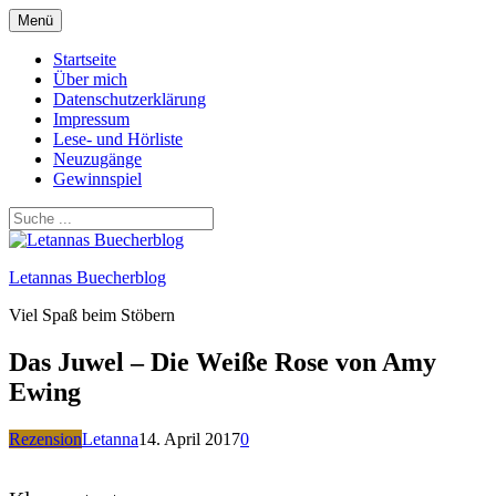
Zum
Menü
Inhalt
springen
Startseite
Über mich
Datenschutzerklärung
Impressum
Lese- und Hörliste
Neuzugänge
Gewinnspiel
Letannas Buecherblog
Viel Spaß beim Stöbern
Das Juwel – Die Weiße Rose von Amy
Ewing
Rezension
Letanna
14. April 2017
0