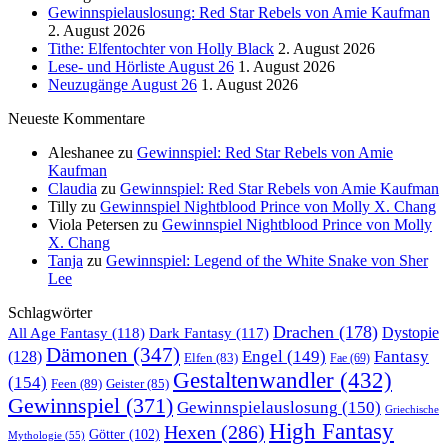
Gewinnspielauslosung: Red Star Rebels von Amie Kaufman
2. August 2026
Tithe: Elfentochter von Holly Black
2. August 2026
Lese- und Hörliste August 26
1. August 2026
Neuzugänge August 26
1. August 2026
Neueste Kommentare
Aleshanee
zu
Gewinnspiel: Red Star Rebels von Amie
Kaufman
Claudia
zu
Gewinnspiel: Red Star Rebels von Amie Kaufman
Tilly
zu
Gewinnspiel Nightblood Prince von Molly X. Chang
Viola Petersen
zu
Gewinnspiel Nightblood Prince von Molly
X. Chang
Tanja
zu
Gewinnspiel: Legend of the White Snake von Sher
Lee
Schlagwörter
Drachen
(178)
All Age Fantasy
(118)
Dystopie
Dark Fantasy
(117)
Dämonen
(347)
Engel
(149)
Fantasy
(128)
Elfen
(83)
Fae
(69)
Gestaltenwandler
(432)
(154)
Feen
(89)
Geister
(85)
Gewinnspiel
(371)
Gewinnspielauslosung
(150)
Griechische
High Fantasy
Hexen
(286)
Götter
(102)
Mythologie
(55)