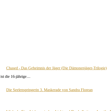
Chased - Das Geheimnis der Jäger (Die Dämonenjäger-Trilogie)
ist die 16-jährige…
Die Seelenspringerin 3. Maskerade von Sandra Florean
…