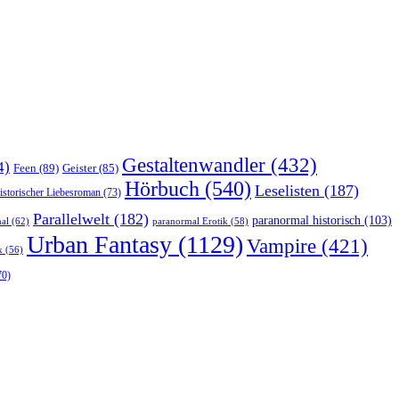
Gestaltenwandler
(432)
4)
Feen
(89)
Geister
(85)
Hörbuch
(540)
Leselisten
(187)
istorischer Liebesroman
(73)
Parallelwelt
(182)
paranormal historisch
(103)
al
(62)
paranormal Erotik
(58)
Urban Fantasy
(1129)
Vampire
(421)
k
(56)
70)