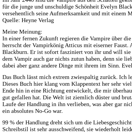
für die junge und unschuldige Schönheit Evelyn Black
versehentlich seine Aufmerksamkeit und mit einem Ma
Quelle: Heyne Verlag
Meine Meinung:
In einer fernen Zukunft regieren die Vampire über di
herrscht der Vampirkönig Atticus mit eiserner Faust. A
Blackburn. Er ist sofort fasziniert von ihr und will s
dem Vampir auch gar nichts zutun haben, denn sie lieb
dabei aber ganz andere Dinge mit ihrem im Sinn. Eve
Das Buch lässt mich extrem zwiespaltig zurück. Ich l
Dieses Buch hier klang vom Klappentext her sehr viel
Ende hin in eine Richtung entwickelt, die mir überhau
gut gefallen hat. Die Welt ist ziemlich düster und br
Laufe der Handlung in ihn verlieben, was aber gar nic
ein absolutes No-Go war.
99 % der Handlung dreht sich um die Liebesgeschichte
Schreibstil ist sehr ausschweifend, sie wiederholt le