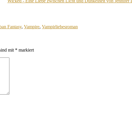
Wicked - Eine Liebe zwischen Licht und Dunkelheit von Jennifer 
ban Fantasy
,
Vampire
,
Vampirliebesroman
sind mit
*
markiert