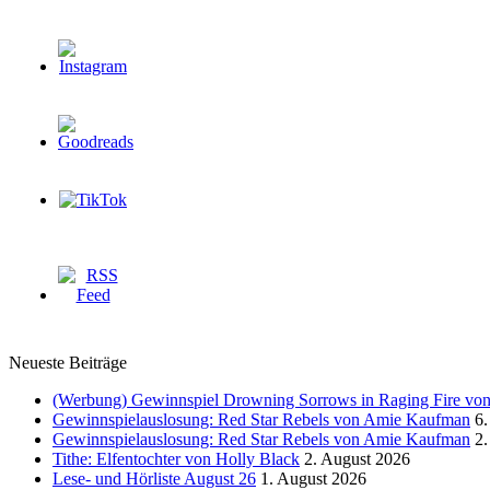
Neueste Beiträge
(Werbung) Gewinnspiel Drowning Sorrows in Raging Fire von 
Gewinnspielauslosung: Red Star Rebels von Amie Kaufman
6.
Gewinnspielauslosung: Red Star Rebels von Amie Kaufman
2.
Tithe: Elfentochter von Holly Black
2. August 2026
Lese- und Hörliste August 26
1. August 2026