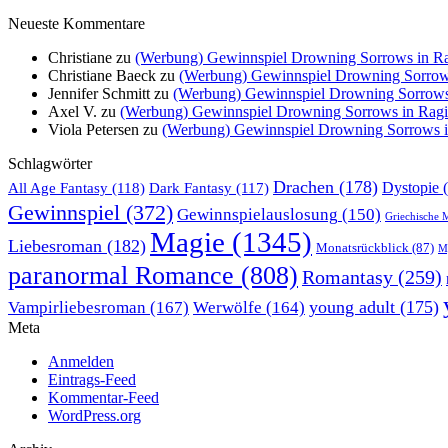
Neueste Kommentare
Christiane
zu
(Werbung) Gewinnspiel Drowning Sorrows in Rag
Christiane Baeck
zu
(Werbung) Gewinnspiel Drowning Sorrows 
Jennifer Schmitt
zu
(Werbung) Gewinnspiel Drowning Sorrows i
Axel V.
zu
(Werbung) Gewinnspiel Drowning Sorrows in Ragin
Viola Petersen
zu
(Werbung) Gewinnspiel Drowning Sorrows in
Schlagwörter
Drachen
(178)
All Age Fantasy
(118)
Dystopie
(
Dark Fantasy
(117)
Gewinnspiel
(372)
Gewinnspielauslosung
(150)
Griechische 
Magie
(1345)
Liebesroman
(182)
Monatsrückblick
(87)
My
paranormal Romance
(808)
Romantasy
(259)
young adult
(175)
Vampirliebesroman
(167)
Werwölfe
(164)
Meta
Anmelden
Eintrags-Feed
Kommentar-Feed
WordPress.org