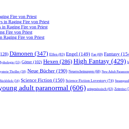
ing Fire von Priest
in Raging Fire von Priest
n Raging Fire von Priest
g Fire von Priest
 Raging Fire von Priest
Dämonen
(347)
Engel
(149)
Fantasy
(15
128)
Elfen
(83)
Fae
(69)
High Fantasy
(429)
Hexen
(286)
Götter
(102)
h
Mythologie
(55)
Neue Bücher
(190)
Neuerscheinungen
(68)
sterie Thriller
(58)
New Adult Paranorm
Science Fiction
(150)
Science Fiction Lovestory
(74)
Steampun
Rückblick
(54)
young adult paranormal
(606)
Zeitreise
(
zeitgenössisch
(63)