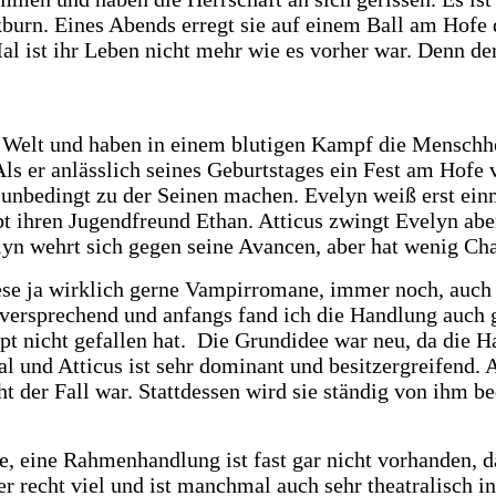
burn. Eines Abends erregt sie auf einem Ball am Hofe 
l ist ihr Leben nicht mehr wie es vorher war. Denn de
e Welt und haben in einem blutigen Kampf die Menschhe
ls er anlässlich seines Geburtstages ein Fest am Hofe ve
ie unbedingt zu der Seinen machen. Evelyn weiß erst einm
t ihren Jugendfreund Ethan. Atticus zwingt Evelyn aber
lyn wehrt sich gegen seine Avancen, aber hat wenig C
ese ja wirklich gerne Vampirromane, immer noch, auch w
versprechend und anfangs fand ich die Handlung auch g
pt nicht gefallen hat. Die Grundidee war neu, da die H
utal und Atticus ist sehr dominant und besitzergreifen
ht der Fall war. Stattdessen wird sie ständig von ihm 
, eine Rahmenhandlung ist fast gar nicht vorhanden, d
ider recht viel und ist manchmal auch sehr theatralisch