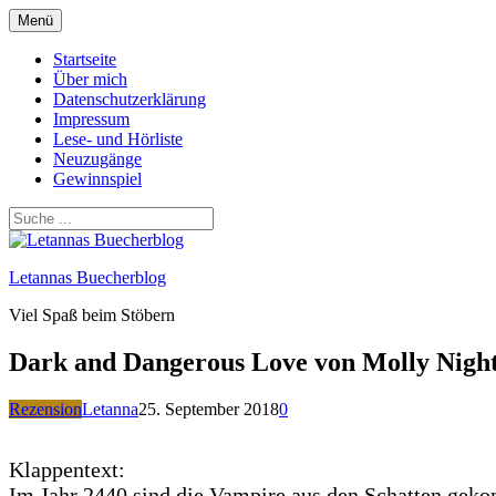
Zum
Menü
Inhalt
springen
Startseite
Über mich
Datenschutzerklärung
Impressum
Lese- und Hörliste
Neuzugänge
Gewinnspiel
Letannas Buecherblog
Viel Spaß beim Stöbern
Dark and Dangerous Love von Molly Nigh
Rezension
Letanna
25. September 2018
0
Klappentext:
Im Jahr 2440 sind die Vampire aus den Schatten gekomm