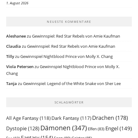
1. August 2026
NEUESTE KOMMENTARE
Aleshanee
zu
Gewinnspiel: Red Star Rebels von Amie Kaufman
Claudia
zu
Gewinnspiel: Red Star Rebels von Amie Kaufman
Tilly
zu
Gewinnspiel Nightblood Prince von Molly X. Chang
Viola Petersen
zu
Gewinnspiel Nightblood Prince von Molly X.
Chang
Tanja
zu
Gewinnspiel: Legend of the White Snake von Sher Lee
SCHLAGWÖRTER
Drachen
(178)
All Age Fantasy
(118)
Dark Fantasy
(117)
Dämonen
(347)
Engel
(149)
Dystopie
(128)
Elfen
(83)
Fantasy
(154)
Feen
(89)
Geister
(85)