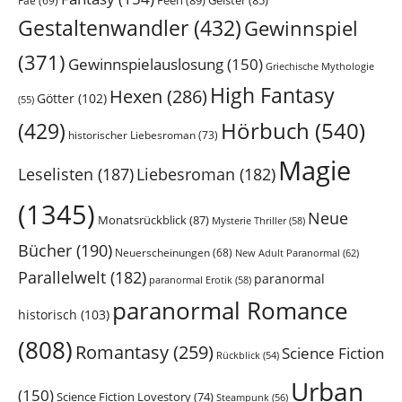
Fae
(69)
Gestaltenwandler
(432)
Gewinnspiel
(371)
Gewinnspielauslosung
(150)
Griechische Mythologie
High Fantasy
Hexen
(286)
Götter
(102)
(55)
Hörbuch
(540)
(429)
historischer Liebesroman
(73)
Magie
Leselisten
(187)
Liebesroman
(182)
(1345)
Neue
Monatsrückblick
(87)
Mysterie Thriller
(58)
Bücher
(190)
Neuerscheinungen
(68)
New Adult Paranormal
(62)
Parallelwelt
(182)
paranormal
paranormal Erotik
(58)
paranormal Romance
historisch
(103)
(808)
Romantasy
(259)
Science Fiction
Rückblick
(54)
Urban
(150)
Science Fiction Lovestory
(74)
Steampunk
(56)