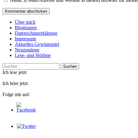
Name, E-Mail-Adresse und Website in diesem Browser für meine
Über mich
Blogtouren
Datenschutzerklärung
Impressum
Aktuelles Gewinnspiel
Neuzugänge
Lese- und Hörliste
Suchen
nach:
Ich lese jetzt
Ich höre jetzt
Folge mir auf: