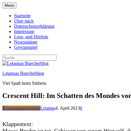
Zum
Menü
Inhalt
springen
Startseite
Über mich
Datenschutzerklärung
Impressum
Lese- und Hörliste
Neuzugänge
Gewinnspiel
Letannas Buecherblog
Viel Spaß beim Stöbern
Crescent Hill: Im Schatten des Mondes v
Rezensionsexemplar
Letanna
4. April 2023
0
Klappentext:
Mayas Bruder ist tot. Gebissen von einem Werwolf, dahi