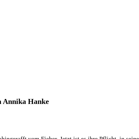
on Annika Hanke
ngerafft vom Fieber. Jetzt ist es ihre Pflicht, in seine