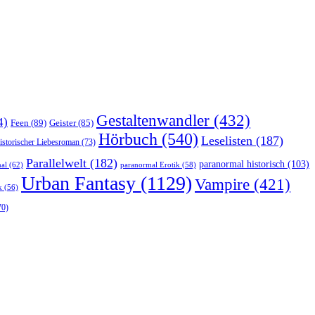
Gestaltenwandler
(432)
4)
Feen
(89)
Geister
(85)
Hörbuch
(540)
Leselisten
(187)
istorischer Liebesroman
(73)
Parallelwelt
(182)
paranormal historisch
(103)
al
(62)
paranormal Erotik
(58)
Urban Fantasy
(1129)
Vampire
(421)
k
(56)
70)