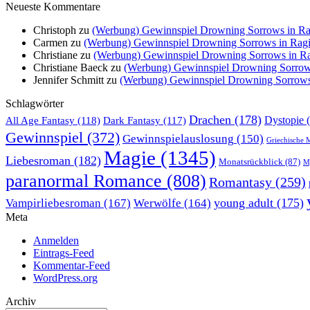
Neueste Kommentare
Christoph
zu
(Werbung) Gewinnspiel Drowning Sorrows in Rag
Carmen
zu
(Werbung) Gewinnspiel Drowning Sorrows in Ragin
Christiane
zu
(Werbung) Gewinnspiel Drowning Sorrows in Rag
Christiane Baeck
zu
(Werbung) Gewinnspiel Drowning Sorrows 
Jennifer Schmitt
zu
(Werbung) Gewinnspiel Drowning Sorrows i
Schlagwörter
Drachen
(178)
All Age Fantasy
(118)
Dystopie
(
Dark Fantasy
(117)
Gewinnspiel
(372)
Gewinnspielauslosung
(150)
Griechische 
Magie
(1345)
Liebesroman
(182)
Monatsrückblick
(87)
My
paranormal Romance
(808)
Romantasy
(259)
young adult
(175)
Vampirliebesroman
(167)
Werwölfe
(164)
Meta
Anmelden
Eintrags-Feed
Kommentar-Feed
WordPress.org
Archiv