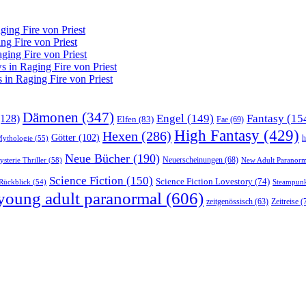
ing Fire von Priest
g Fire von Priest
ing Fire von Priest
in Raging Fire von Priest
n Raging Fire von Priest
Dämonen
(347)
Engel
(149)
Fantasy
(15
128)
Elfen
(83)
Fae
(69)
High Fantasy
(429)
Hexen
(286)
Götter
(102)
h
Mythologie
(55)
Neue Bücher
(190)
Neuerscheinungen
(68)
sterie Thriller
(58)
New Adult Paranorm
Science Fiction
(150)
Science Fiction Lovestory
(74)
Steampun
Rückblick
(54)
young adult paranormal
(606)
Zeitreise
(
zeitgenössisch
(63)