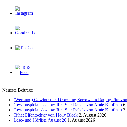
Neueste Beiträge
(Werbung) Gewinnspiel Drowning Sorrows in Raging Fire von 
Gewinnspielauslosung: Red Star Rebels von Amie Kaufman
6.
Gewinnspielauslosung: Red Star Rebels von Amie Kaufman
2.
Tithe: Elfentochter von Holly Black
2. August 2026
Lese- und Hörliste August 26
1. August 2026