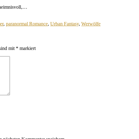
eheimnisvoll,…
er
,
paranormal Romance
,
Urban Fantasy
,
Werwölfe
sind mit
*
markiert