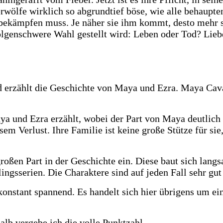
rwölfe wirklich so abgrundtief böse, wie alle behaupt
 bekämpfen muss. Je näher sie ihm kommt, desto mehr stel
 folgenschwere Wahl gestellt wird: Leben oder Tod? Li
nd erzählt die Geschichte von Maya und Ezra. Maya Cav
 und Ezra erzählt, wobei der Part von Maya deutlich g
sem Verlust. Ihre Familie ist keine große Stütze für si
n Part in der Geschichte ein. Diese baut sich langsam
ngsserien. Die Charaktere sind auf jeden Fall sehr gut
ist konstant spannend. Es handelt sich hier übrigens um
alb vergebe ich die volle Punktzahl.