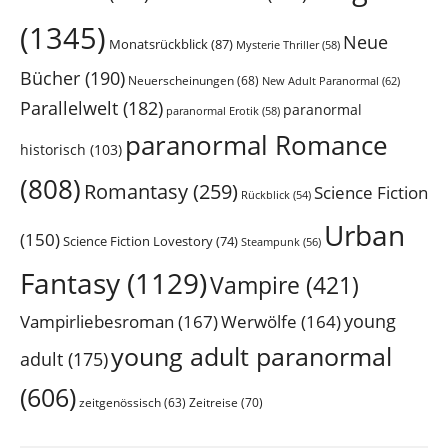
(1345)
Neue
Monatsrückblick
(87)
Mysterie Thriller
(58)
Bücher
(190)
Neuerscheinungen
(68)
New Adult Paranormal
(62)
Parallelwelt
(182)
paranormal
paranormal Erotik
(58)
paranormal Romance
historisch
(103)
(808)
Romantasy
(259)
Science Fiction
Rückblick
(54)
Urban
(150)
Science Fiction Lovestory
(74)
Steampunk
(56)
Fantasy
(1129)
Vampire
(421)
young
Vampirliebesroman
(167)
Werwölfe
(164)
young adult paranormal
adult
(175)
(606)
Zeitreise
(70)
zeitgenössisch
(63)