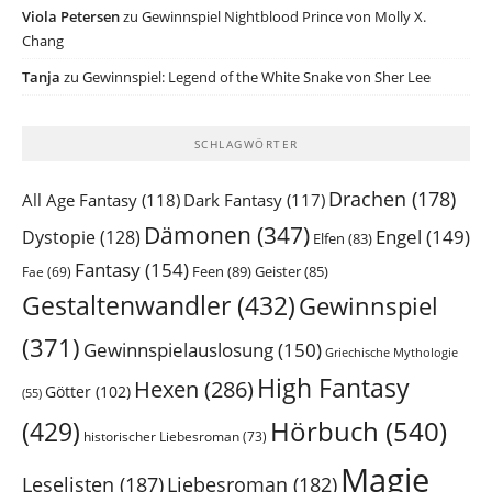
Viola Petersen
zu
Gewinnspiel Nightblood Prince von Molly X.
Chang
Tanja
zu
Gewinnspiel: Legend of the White Snake von Sher Lee
SCHLAGWÖRTER
Drachen
(178)
All Age Fantasy
(118)
Dark Fantasy
(117)
Dämonen
(347)
Engel
(149)
Dystopie
(128)
Elfen
(83)
Fantasy
(154)
Feen
(89)
Geister
(85)
Fae
(69)
Gestaltenwandler
(432)
Gewinnspiel
(371)
Gewinnspielauslosung
(150)
Griechische Mythologie
High Fantasy
Hexen
(286)
Götter
(102)
(55)
Hörbuch
(540)
(429)
historischer Liebesroman
(73)
Magie
Leselisten
(187)
Liebesroman
(182)