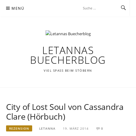
Zum
MENÜ
Inhalt
springen
LETANNAS
BUECHERBLOG
VIEL SPASS BEIM STÖBERN
City of Lost Soul von Cassandra
Clare (Hörbuch)
REZENSION
LETANNA
19. MÄRZ 2014
0