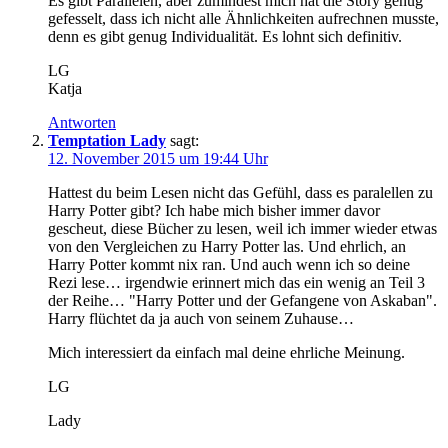
Es gibt Parallelen, aber zumindest mich hat die Story genug
gefesselt, dass ich nicht alle Ähnlichkeiten aufrechnen musste,
denn es gibt genug Individualität. Es lohnt sich definitiv.
LG
Katja
Antworten
Temptation Lady
sagt:
12. November 2015 um 19:44 Uhr
Hattest du beim Lesen nicht das Gefühl, dass es paralellen zu
Harry Potter gibt? Ich habe mich bisher immer davor
gescheut, diese Bücher zu lesen, weil ich immer wieder etwas
von den Vergleichen zu Harry Potter las. Und ehrlich, an
Harry Potter kommt nix ran. Und auch wenn ich so deine
Rezi lese… irgendwie erinnert mich das ein wenig an Teil 3
der Reihe… "Harry Potter und der Gefangene von Askaban".
Harry flüchtet da ja auch von seinem Zuhause…
Mich interessiert da einfach mal deine ehrliche Meinung.
LG
Lady