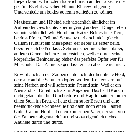
fliegen konnte. Trotzdem habe ich mich an der Tatsache nie
gestört. Es gibt zwischen HP und Rincewind genug
Unterschiede um beides getrennt genießen zu können.
Magisterium und HP sind sich tatsächlich ähnlicher im
Aufbau der Geschichte, aber in genug anderen Dingen eben
so unterschiedlich wie Hund und Katze. Beides tolle Tiere,
beide 4 Pfoten, Fell und Schwanz und doch nicht gleich.
Callum Hunt ist ein Miesepeter, der lieber als erster beißt,
bevor er sich beißen lässt. Sehr unsicher und schnell dabei,
anderen Gemeinheiten zu unterstellen, weil er durch seine
körperliche Behinderung bisher das perfekte Opfer war für
Mitschüler. Das Zähne zeigen lässt er sich aber nie nehmen.
Er wird auch an der Zauberschule nicht der heimliche Held,
dem alle auf die Schulter klopfen wollen. Keiner starrt auf
seine Narben und will sofort sein Freund sein. Weil er ein
Niemand ist. Er hat nichts zum Angeben. Das hat HP auch
nicht getan, aber bei Dumbledore und Hagrid hatte er immer
einen Stein im Brett, er hatte einen super Besen und eine
beeindruckende Schneeeule und dann noch einen Haufen
Gold. Callum Hunt hat einen komischen Vater, der sich von
der Zauberei abgewandt hat und sonst eigentlich nichts.
Antiheld durch und durch.