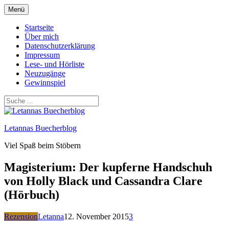
Zum
Menü
Inhalt
springen
Startseite
Über mich
Datenschutzerklärung
Impressum
Lese- und Hörliste
Neuzugänge
Gewinnspiel
Letannas Buecherblog
Viel Spaß beim Stöbern
Magisterium: Der kupferne Handschuh
von Holly Black und Cassandra Clare
(Hörbuch)
Rezension
Letanna
12. November 2015
3