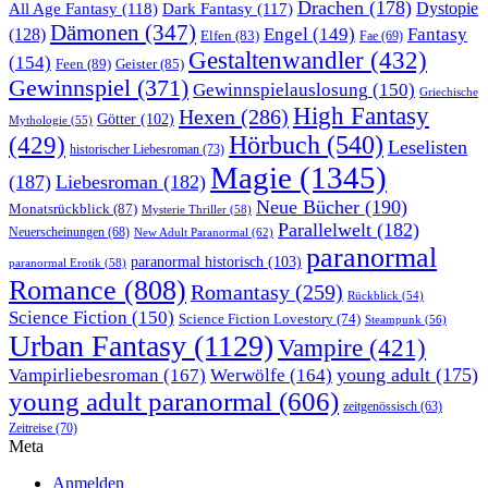
Drachen
(178)
All Age Fantasy
(118)
Dystopie
Dark Fantasy
(117)
Dämonen
(347)
Engel
(149)
Fantasy
(128)
Elfen
(83)
Fae
(69)
Gestaltenwandler
(432)
(154)
Feen
(89)
Geister
(85)
Gewinnspiel
(371)
Gewinnspielauslosung
(150)
Griechische
High Fantasy
Hexen
(286)
Götter
(102)
Mythologie
(55)
Hörbuch
(540)
(429)
Leselisten
historischer Liebesroman
(73)
Magie
(1345)
(187)
Liebesroman
(182)
Neue Bücher
(190)
Monatsrückblick
(87)
Mysterie Thriller
(58)
Parallelwelt
(182)
Neuerscheinungen
(68)
New Adult Paranormal
(62)
paranormal
paranormal historisch
(103)
paranormal Erotik
(58)
Romance
(808)
Romantasy
(259)
Rückblick
(54)
Science Fiction
(150)
Science Fiction Lovestory
(74)
Steampunk
(56)
Urban Fantasy
(1129)
Vampire
(421)
young adult
(175)
Vampirliebesroman
(167)
Werwölfe
(164)
young adult paranormal
(606)
zeitgenössisch
(63)
Zeitreise
(70)
Meta
Anmelden