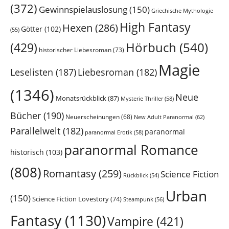
(372)
Gewinnspielauslosung
(150)
Griechische Mythologie
High Fantasy
Hexen
(286)
Götter
(102)
(55)
Hörbuch
(540)
(429)
historischer Liebesroman
(73)
Magie
Leselisten
(187)
Liebesroman
(182)
(1346)
Neue
Monatsrückblick
(87)
Mysterie Thriller
(58)
Bücher
(190)
Neuerscheinungen
(68)
New Adult Paranormal
(62)
Parallelwelt
(182)
paranormal
paranormal Erotik
(58)
paranormal Romance
historisch
(103)
(808)
Romantasy
(259)
Science Fiction
Rückblick
(54)
Urban
(150)
Science Fiction Lovestory
(74)
Steampunk
(56)
Fantasy
(1130)
Vampire
(421)