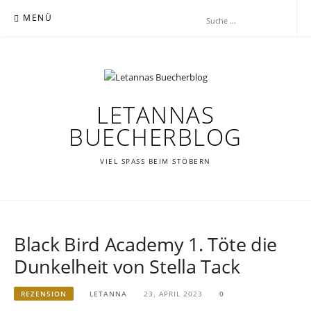
Zum
MENÜ
Inhalt
springen
LETANNAS
BUECHERBLOG
VIEL SPASS BEIM STÖBERN
Black Bird Academy 1. Töte die
Dunkelheit von Stella Tack
REZENSION
LETANNA
23. APRIL 2023
0