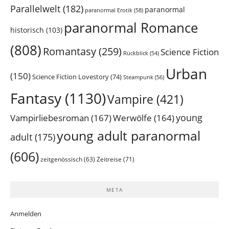
Parallelwelt
(182)
paranormal
paranormal Erotik
(58)
paranormal Romance
historisch
(103)
(808)
Romantasy
(259)
Science Fiction
Rückblick
(54)
Urban
(150)
Science Fiction Lovestory
(74)
Steampunk
(56)
Fantasy
(1130)
Vampire
(421)
young
Vampirliebesroman
(167)
Werwölfe
(164)
young adult paranormal
adult
(175)
(606)
Zeitreise
(71)
zeitgenössisch
(63)
META
Anmelden