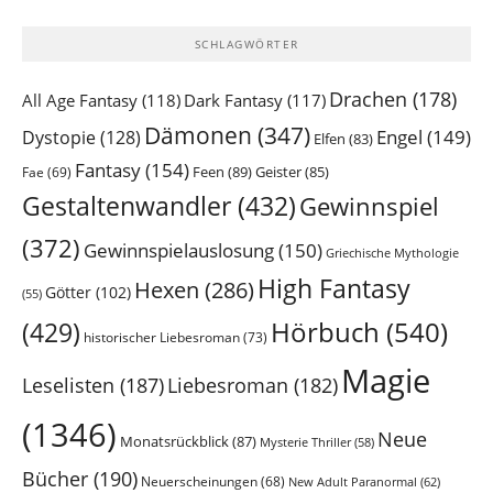
SCHLAGWÖRTER
Drachen
(178)
All Age Fantasy
(118)
Dark Fantasy
(117)
Dämonen
(347)
Engel
(149)
Dystopie
(128)
Elfen
(83)
Fantasy
(154)
Feen
(89)
Geister
(85)
Fae
(69)
Gestaltenwandler
(432)
Gewinnspiel
(372)
Gewinnspielauslosung
(150)
Griechische Mythologie
High Fantasy
Hexen
(286)
Götter
(102)
(55)
Hörbuch
(540)
(429)
historischer Liebesroman
(73)
Magie
Leselisten
(187)
Liebesroman
(182)
(1346)
Neue
Monatsrückblick
(87)
Mysterie Thriller
(58)
Bücher
(190)
Neuerscheinungen
(68)
New Adult Paranormal
(62)