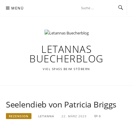
Zum
MENÜ
Inhalt
springen
LETANNAS
BUECHERBLOG
VIEL SPASS BEIM STÖBERN
Seelendieb von Patricia Briggs
REZENSION
LETANNA
22. MÄRZ 2023
0