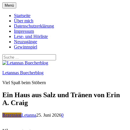
Zum
Menü
Inhalt
springen
Startseite
Über mich
Datenschutzerklärung
Impressum
Lese- und Hörliste
Neuzugänge
Gewinnspiel
Letannas Buecherblog
Viel Spaß beim Stöbern
Ein Haus aus Salz und Tränen von Erin
A. Craig
Rezension
Letanna
25. Juni 2026
0