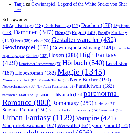
Tanja
zu
Gewinnspiel: Legend of the White Snake von Sher
Lee
Schlagwörter
Drachen
(178)
All Age Fantasy
(118)
Dystopie
Dark Fantasy
(117)
Dämonen
(347)
Engel
(149)
Fantasy
(128)
Elfen
(83)
Fae
(69)
Gestaltenwandler
(432)
(154)
Feen
(89)
Geister
(85)
Gewinnspiel
(371)
Gewinnspielauslosung
(149)
Griechische
High Fantasy
Hexen
(286)
Götter
(102)
Mythologie
(55)
Hörbuch
(540)
(429)
Leselisten
historischer Liebesroman
(73)
Magie
(1345)
(187)
Liebesroman
(182)
Neue Bücher
(190)
Monatsrückblick
(87)
Mysterie Thriller
(58)
Parallelwelt
(182)
Neuerscheinungen
(68)
New Adult Paranormal
(62)
paranormal
paranormal historisch
(103)
paranormal Erotik
(58)
Romance
(808)
Romantasy
(259)
Rückblick
(54)
Science Fiction
(150)
Science Fiction Lovestory
(74)
Steampunk
(56)
Urban Fantasy
(1129)
Vampire
(421)
young adult
(175)
Vampirliebesroman
(167)
Werwölfe
(164)
young adult paranormal
(606)