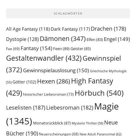
SCHLAGWÖRTER
Drachen
(178)
All Age Fantasy
(118)
Dark Fantasy
(117)
Dämonen
(347)
Engel
(149)
Dystopie
(128)
Elfen
(83)
Fantasy
(154)
Feen
(89)
Geister
(85)
Fae
(69)
Gestaltenwandler
(432)
Gewinnspiel
(372)
Gewinnspielauslosung
(150)
Griechische Mythologie
High Fantasy
Hexen
(286)
Götter
(102)
(55)
Hörbuch
(540)
(429)
historischer Liebesroman
(73)
Magie
Leselisten
(187)
Liebesroman
(182)
(1345)
Neue
Monatsrückblick
(87)
Mysterie Thriller
(58)
Bücher
(190)
Neuerscheinungen
(68)
New Adult Paranormal
(62)