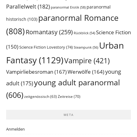
Parallelwelt
(182)
paranormal
paranormal Erotik
(58)
paranormal Romance
historisch
(103)
(808)
Romantasy
(259)
Science Fiction
Rückblick
(54)
Urban
(150)
Science Fiction Lovestory
(74)
Steampunk
(56)
Fantasy
(1129)
Vampire
(421)
young
Vampirliebesroman
(167)
Werwölfe
(164)
young adult paranormal
adult
(175)
(606)
Zeitreise
(70)
zeitgenössisch
(63)
META
Anmelden