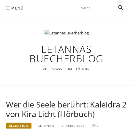
Zum
MENÜ
Inhalt
springen
LETANNAS
BUECHERBLOG
VIEL SPASS BEIM STÖBERN
Wer die Seele berührt: Kaleidra 2
von Kira Licht (Hörbuch)
REZENSION
LETANNA
5. APRIL 2021
0