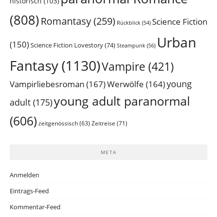
historisch
(103)
(808)
Romantasy
(259)
Science Fiction
Rückblick
(54)
Urban
(150)
Science Fiction Lovestory
(74)
Steampunk
(56)
Fantasy
(1130)
Vampire
(421)
young
Vampirliebesroman
(167)
Werwölfe
(164)
young adult paranormal
adult
(175)
(606)
Zeitreise
(71)
zeitgenössisch
(63)
META
Anmelden
Eintrags-Feed
Kommentar-Feed