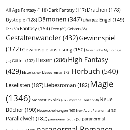
Drachen
(178)
All Age Fantasy
(118)
Dark Fantasy
(117)
Dämonen
(347)
Engel
(149)
Dystopie
(128)
Elfen
(83)
Fantasy
(154)
Feen
(89)
Geister
(85)
Fae
(69)
Gestaltenwandler
(432)
Gewinnspiel
(372)
Gewinnspielauslosung
(150)
Griechische Mythologie
High Fantasy
Hexen
(286)
Götter
(102)
(55)
Hörbuch
(540)
(429)
historischer Liebesroman
(73)
Magie
Leselisten
(187)
Liebesroman
(182)
(1346)
Neue
Monatsrückblick
(87)
Mysterie Thriller
(58)
Bücher
(190)
Neuerscheinungen
(68)
New Adult Paranormal
(62)
Parallelwelt
(182)
paranormal
paranormal Erotik
(58)
paranormal Romance