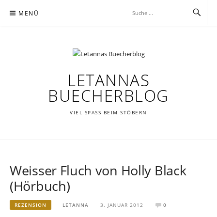
Zum
MENÜ
Inhalt
springen
LETANNAS
BUECHERBLOG
VIEL SPASS BEIM STÖBERN
Weisser Fluch von Holly Black
(Hörbuch)
REZENSION
LETANNA
3. JANUAR 2012
0