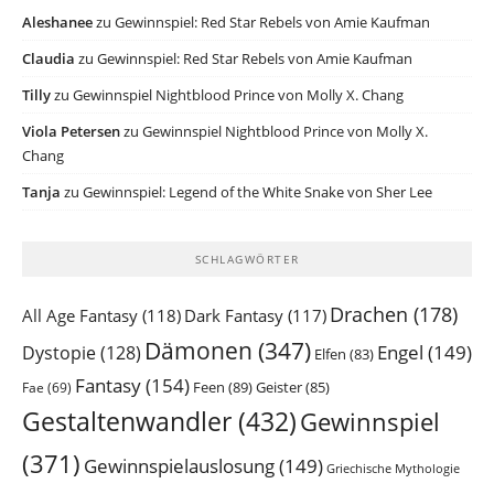
Aleshanee
zu
Gewinnspiel: Red Star Rebels von Amie Kaufman
Claudia
zu
Gewinnspiel: Red Star Rebels von Amie Kaufman
Tilly
zu
Gewinnspiel Nightblood Prince von Molly X. Chang
Viola Petersen
zu
Gewinnspiel Nightblood Prince von Molly X.
Chang
Tanja
zu
Gewinnspiel: Legend of the White Snake von Sher Lee
SCHLAGWÖRTER
Drachen
(178)
All Age Fantasy
(118)
Dark Fantasy
(117)
Dämonen
(347)
Engel
(149)
Dystopie
(128)
Elfen
(83)
Fantasy
(154)
Feen
(89)
Geister
(85)
Fae
(69)
Gestaltenwandler
(432)
Gewinnspiel
(371)
Gewinnspielauslosung
(149)
Griechische Mythologie