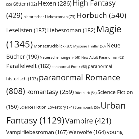
High Fantasy
Hexen
(286)
Götter
(102)
(55)
Hörbuch
(540)
(429)
historischer Liebesroman
(73)
Magie
Leselisten
(187)
Liebesroman
(182)
(1345)
Neue
Monatsrückblick
(87)
Mysterie Thriller
(58)
Bücher
(190)
Neuerscheinungen
(68)
New Adult Paranormal
(62)
Parallelwelt
(182)
paranormal
paranormal Erotik
(58)
paranormal Romance
historisch
(103)
(808)
Romantasy
(259)
Science Fiction
Rückblick
(54)
Urban
(150)
Science Fiction Lovestory
(74)
Steampunk
(56)
Fantasy
(1129)
Vampire
(421)
young
Vampirliebesroman
(167)
Werwölfe
(164)