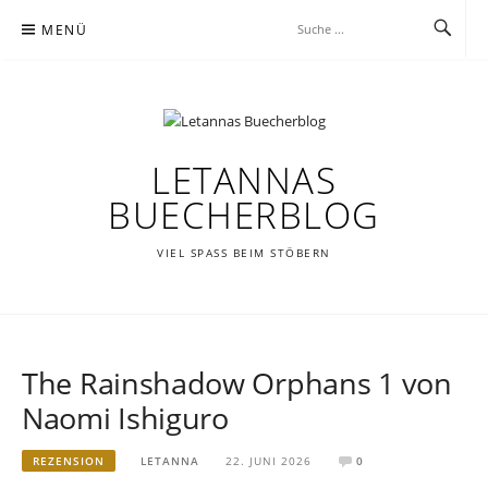
Zum
MENÜ
Inhalt
springen
LETANNAS
BUECHERBLOG
VIEL SPASS BEIM STÖBERN
The Rainshadow Orphans 1 von
Naomi Ishiguro
REZENSION
LETANNA
22. JUNI 2026
0