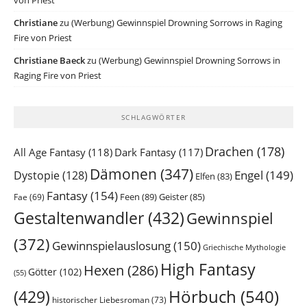
von Priest
Christiane
zu
(Werbung) Gewinnspiel Drowning Sorrows in Raging
Fire von Priest
Christiane Baeck
zu
(Werbung) Gewinnspiel Drowning Sorrows in
Raging Fire von Priest
SCHLAGWÖRTER
Drachen
(178)
All Age Fantasy
(118)
Dark Fantasy
(117)
Dämonen
(347)
Engel
(149)
Dystopie
(128)
Elfen
(83)
Fantasy
(154)
Feen
(89)
Geister
(85)
Fae
(69)
Gestaltenwandler
(432)
Gewinnspiel
(372)
Gewinnspielauslosung
(150)
Griechische Mythologie
High Fantasy
Hexen
(286)
Götter
(102)
(55)
Hörbuch
(540)
(429)
historischer Liebesroman
(73)