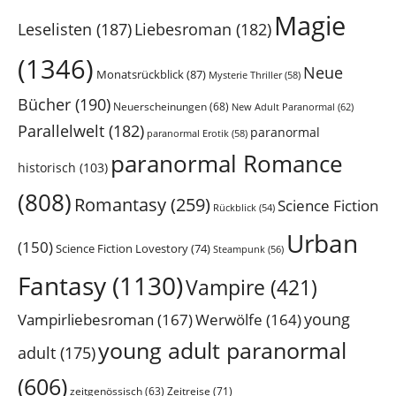
Magie
Leselisten
(187)
Liebesroman
(182)
(1346)
Neue
Monatsrückblick
(87)
Mysterie Thriller
(58)
Bücher
(190)
Neuerscheinungen
(68)
New Adult Paranormal
(62)
Parallelwelt
(182)
paranormal
paranormal Erotik
(58)
paranormal Romance
historisch
(103)
(808)
Romantasy
(259)
Science Fiction
Rückblick
(54)
Urban
(150)
Science Fiction Lovestory
(74)
Steampunk
(56)
Fantasy
(1130)
Vampire
(421)
young
Vampirliebesroman
(167)
Werwölfe
(164)
young adult paranormal
adult
(175)
(606)
Zeitreise
(71)
zeitgenössisch
(63)