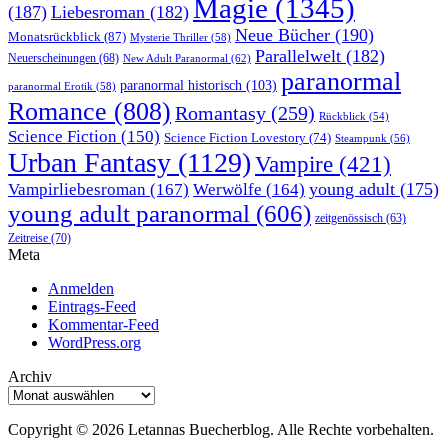
Magie
(1345)
(187)
Liebesroman
(182)
Neue Bücher
(190)
Monatsrückblick
(87)
Mysterie Thriller
(58)
Parallelwelt
(182)
Neuerscheinungen
(68)
New Adult Paranormal
(62)
paranormal
paranormal historisch
(103)
paranormal Erotik
(58)
Romance
(808)
Romantasy
(259)
Rückblick
(54)
Science Fiction
(150)
Science Fiction Lovestory
(74)
Steampunk
(56)
Urban Fantasy
(1129)
Vampire
(421)
young adult
(175)
Vampirliebesroman
(167)
Werwölfe
(164)
young adult paranormal
(606)
zeitgenössisch
(63)
Zeitreise
(70)
Meta
Anmelden
Eintrags-Feed
Kommentar-Feed
WordPress.org
Archiv
Archiv
Copyright © 2026 Letannas Buecherblog. Alle Rechte vorbehalten.