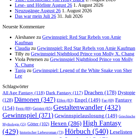
Lese- und Hörliste August 26
1. August 2026
Neuzugänge August 26
1. August 2026
Das war mein Juli 26
31. Juli 2026
Neueste Kommentare
Aleshanee
zu
Gewinnspiel: Red Star Rebels von Amie
Kaufman
Claudia
zu
Gewinnspiel: Red Star Rebels von Amie Kaufman
Tilly
zu
Gewinnspiel Nightblood Prince von Molly X. Chang
Viola Petersen
zu
Gewinnspiel Nightblood Prince von Molly
X. Chang
Tanja
zu
Gewinnspiel: Legend of the White Snake von Sher
Lee
Schlagwörter
Drachen
(178)
All Age Fantasy
(118)
Dystopie
Dark Fantasy
(117)
Dämonen
(347)
Engel
(149)
Fantasy
(128)
Elfen
(83)
Fae
(69)
Gestaltenwandler
(432)
(154)
Feen
(89)
Geister
(85)
Gewinnspiel
(371)
Gewinnspielauslosung
(149)
Griechische
High Fantasy
Hexen
(286)
Götter
(102)
Mythologie
(55)
Hörbuch
(540)
(429)
Leselisten
historischer Liebesroman
(73)