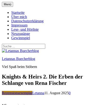
Zum
Menü
Inhalt
springen
Startseite
Über mich
Datenschutzerklärung
Impressum
Lese- und Hörliste
Neuzugänge
Gewinnspiel
Letannas Buecherblog
Viel Spaß beim Stöbern
Knights & Heirs 2. Die Erben der
Schlange von Rena Fischer
Rezensionsexemplar
Letanna
11. August 2025
0