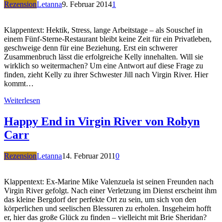
Rezension
Letanna
9. Februar 2014
1
Klappentext: Hektik, Stress, lange Arbeitstage – als Souschef in
einem Fünf-Sterne-Restaurant bleibt keine Zeit für ein Privatleben,
geschweige denn für eine Beziehung. Erst ein schwerer
Zusammenbruch lässt die erfolgreiche Kelly innehalten. Will sie
wirklich so weitermachen? Um eine Antwort auf diese Frage zu
finden, zieht Kelly zu ihrer Schwester Jill nach Virgin River. Hier
kommt…
Weiterlesen
Happy End in Virgin River von Robyn
Carr
Rezension
Letanna
14. Februar 2011
0
Klappentext: Ex-Marine Mike Valenzuela ist seinen Freunden nach
Virgin River gefolgt. Nach einer Verletzung im Dienst erscheint ihm
das kleine Bergdorf der perfekte Ort zu sein, um sich von den
körperlichen und seelischen Blessuren zu erholen. Insgeheim hofft
er, hier das große Glück zu finden – vielleicht mit Brie Sheridan?