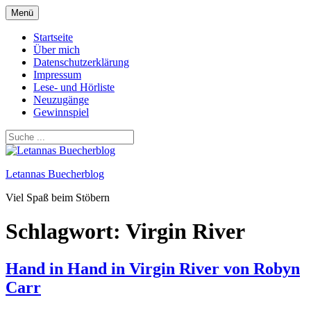
Zum
Menü
Inhalt
springen
Startseite
Über mich
Datenschutzerklärung
Impressum
Lese- und Hörliste
Neuzugänge
Gewinnspiel
Letannas Buecherblog
Viel Spaß beim Stöbern
Schlagwort:
Virgin River
Hand in Hand in Virgin River von Robyn
Carr