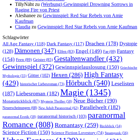
TillyNäht
zu
(Werbung) Gewinnspiel Drowning Sorrows in
Raging Fire von Priest
Aleshanee
zu
Gewinnspiel: Red Star Rebels von Amie
Kaufman
Claudia
zu
Gewinnspiel: Red Star Rebels von Amie Kaufman
Schlagwörter
Drachen
(178)
All Age Fantasy
(118)
Dystopie
Dark Fantasy
(117)
Dämonen
(347)
Engel
(149)
Fantasy
(128)
Elfen
(83)
Fae
(69)
Gestaltenwandler
(432)
(154)
Feen
(89)
Geister
(85)
Gewinnspiel
(372)
Gewinnspielauslosung
(150)
Griechische
High Fantasy
Hexen
(286)
Götter
(102)
Mythologie
(55)
Hörbuch
(540)
(429)
Leselisten
historischer Liebesroman
(73)
Magie
(1345)
(187)
Liebesroman
(182)
Neue Bücher
(190)
Monatsrückblick
(87)
Mysterie Thriller
(58)
Parallelwelt
(182)
Neuerscheinungen
(68)
New Adult Paranormal
(62)
paranormal
paranormal historisch
(103)
paranormal Erotik
(58)
Romance
(808)
Romantasy
(259)
Rückblick
(54)
Science Fiction
(150)
Science Fiction Lovestory
(74)
Steampunk
(56)