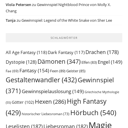
Viola Petersen
zu
Gewinnspiel Nightblood Prince von Molly X.
Chang
Tanja
zu
Gewinnspiel: Legend of the White Snake von Sher Lee
SCHLAGWÖRTER
Drachen
(178)
All Age Fantasy
(118)
Dark Fantasy
(117)
Dämonen
(347)
Engel
(149)
Dystopie
(128)
Elfen
(83)
Fantasy
(154)
Feen
(89)
Geister
(85)
Fae
(69)
Gestaltenwandler
(432)
Gewinnspiel
(371)
Gewinnspielauslosung
(149)
Griechische Mythologie
High Fantasy
Hexen
(286)
Götter
(102)
(55)
Hörbuch
(540)
(429)
historischer Liebesroman
(73)
Magie
Leselisten
(187)
Liebesroman
(182)