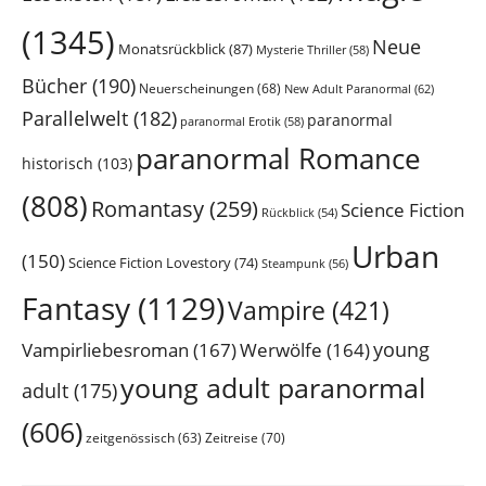
(1345)
Neue
Monatsrückblick
(87)
Mysterie Thriller
(58)
Bücher
(190)
Neuerscheinungen
(68)
New Adult Paranormal
(62)
Parallelwelt
(182)
paranormal
paranormal Erotik
(58)
paranormal Romance
historisch
(103)
(808)
Romantasy
(259)
Science Fiction
Rückblick
(54)
Urban
(150)
Science Fiction Lovestory
(74)
Steampunk
(56)
Fantasy
(1129)
Vampire
(421)
young
Vampirliebesroman
(167)
Werwölfe
(164)
young adult paranormal
adult
(175)
(606)
Zeitreise
(70)
zeitgenössisch
(63)