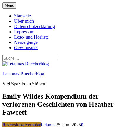
Zum
Menü
Inhalt
springen
Startseite
Über mich
Datenschutzerklärung
Impressum
Lese- und Hörliste
Neuzugänge
Gewinnspiel
Letannas Buecherblog
Viel Spaß beim Stöbern
Emily Wildes Kompendium der
verlorenen Geschichten von Heather
Fawcett
Rezensionsexemplar
Letanna
25. Juni 2025
0