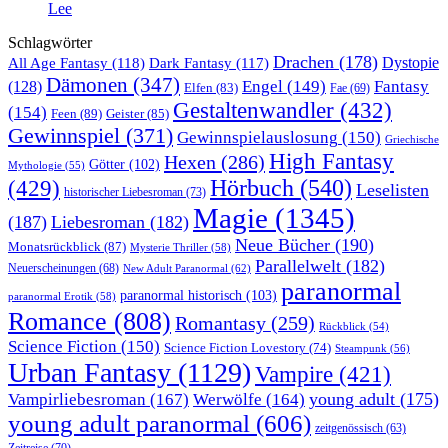
Lee
Schlagwörter
Drachen
(178)
All Age Fantasy
(118)
Dystopie
Dark Fantasy
(117)
Dämonen
(347)
Engel
(149)
Fantasy
(128)
Elfen
(83)
Fae
(69)
Gestaltenwandler
(432)
(154)
Feen
(89)
Geister
(85)
Gewinnspiel
(371)
Gewinnspielauslosung
(150)
Griechische
High Fantasy
Hexen
(286)
Götter
(102)
Mythologie
(55)
Hörbuch
(540)
(429)
Leselisten
historischer Liebesroman
(73)
Magie
(1345)
(187)
Liebesroman
(182)
Neue Bücher
(190)
Monatsrückblick
(87)
Mysterie Thriller
(58)
Parallelwelt
(182)
Neuerscheinungen
(68)
New Adult Paranormal
(62)
paranormal
paranormal historisch
(103)
paranormal Erotik
(58)
Romance
(808)
Romantasy
(259)
Rückblick
(54)
Science Fiction
(150)
Science Fiction Lovestory
(74)
Steampunk
(56)
Urban Fantasy
(1129)
Vampire
(421)
young adult
(175)
Vampirliebesroman
(167)
Werwölfe
(164)
young adult paranormal
(606)
zeitgenössisch
(63)
Zeitreise
(70)