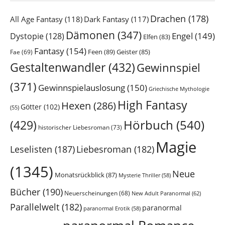
Drachen
(178)
All Age Fantasy
(118)
Dark Fantasy
(117)
Dämonen
(347)
Engel
(149)
Dystopie
(128)
Elfen
(83)
Fantasy
(154)
Feen
(89)
Geister
(85)
Fae
(69)
Gestaltenwandler
(432)
Gewinnspiel
(371)
Gewinnspielauslosung
(150)
Griechische Mythologie
High Fantasy
Hexen
(286)
Götter
(102)
(55)
Hörbuch
(540)
(429)
historischer Liebesroman
(73)
Magie
Leselisten
(187)
Liebesroman
(182)
(1345)
Neue
Monatsrückblick
(87)
Mysterie Thriller
(58)
Bücher
(190)
Neuerscheinungen
(68)
New Adult Paranormal
(62)
Parallelwelt
(182)
paranormal
paranormal Erotik
(58)