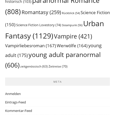
paranormal Romance
historisch
(103)
(808)
Romantasy
(259)
Science Fiction
Rückblick
(54)
Urban
(150)
Science Fiction Lovestory
(74)
Steampunk
(56)
Fantasy
(1129)
Vampire
(421)
young
Vampirliebesroman
(167)
Werwölfe
(164)
young adult paranormal
adult
(175)
(606)
Zeitreise
(70)
zeitgenössisch
(63)
META
Anmelden
Eintrags-Feed
Kommentar-Feed