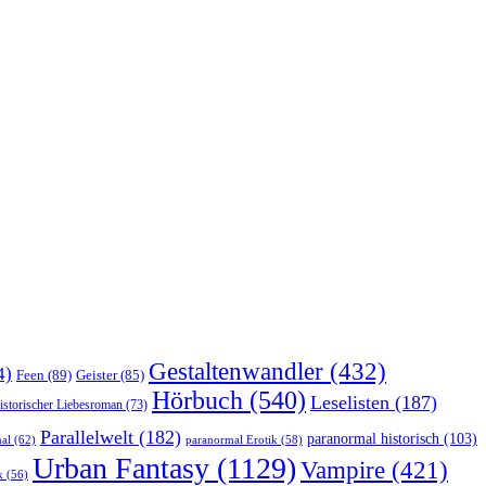
Gestaltenwandler
(432)
4)
Feen
(89)
Geister
(85)
Hörbuch
(540)
Leselisten
(187)
istorischer Liebesroman
(73)
Parallelwelt
(182)
paranormal historisch
(103)
al
(62)
paranormal Erotik
(58)
Urban Fantasy
(1129)
Vampire
(421)
k
(56)