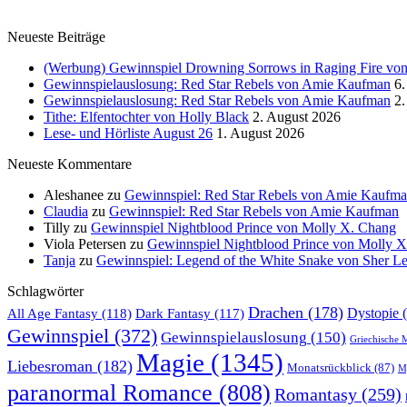
Neueste Beiträge
(Werbung) Gewinnspiel Drowning Sorrows in Raging Fire von 
Gewinnspielauslosung: Red Star Rebels von Amie Kaufman
6.
Gewinnspielauslosung: Red Star Rebels von Amie Kaufman
2.
Tithe: Elfentochter von Holly Black
2. August 2026
Lese- und Hörliste August 26
1. August 2026
Neueste Kommentare
Aleshanee
zu
Gewinnspiel: Red Star Rebels von Amie Kaufm
Claudia
zu
Gewinnspiel: Red Star Rebels von Amie Kaufman
Tilly
zu
Gewinnspiel Nightblood Prince von Molly X. Chang
Viola Petersen
zu
Gewinnspiel Nightblood Prince von Molly 
Tanja
zu
Gewinnspiel: Legend of the White Snake von Sher L
Schlagwörter
Drachen
(178)
All Age Fantasy
(118)
Dystopie
(
Dark Fantasy
(117)
Gewinnspiel
(372)
Gewinnspielauslosung
(150)
Griechische 
Magie
(1345)
Liebesroman
(182)
Monatsrückblick
(87)
My
paranormal Romance
(808)
Romantasy
(259)