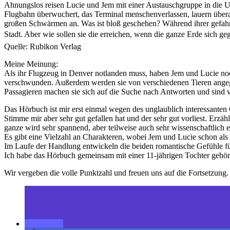
Ahnungslos reisen Lucie und Jem mit einer Austauschgruppe in die USA
Flugbahn überwuchert, das Terminal menschenverlassen, lauern überal
großen Schwärmen an. Was ist bloß geschehen? Während ihrer gefahrv
Stadt. Aber wie sollen sie die erreichen, wenn die ganze Erde sich geg
Quelle: Rubikon Verlag
Meine Meinung:
Als ihr Flugzeug in Denver notlanden muss, haben Jem und Lucie noch 
verschwunden. Außerdem werden sie von verschiedenen Tieren angegr
Passagieren machen sie sich auf die Suche nach Antworten und sind vö
Das Hörbuch ist mir erst einmal wegen des unglaublich interessanten 
Stimme mir aber sehr gut gefallen hat und der sehr gut vorliest. Erz
ganze wird sehr spannend, aber teilweise auch sehr wissenschaftlich
Es gibt eine Vielzahl an Charakteren, wobei Jem und Lucie schon als 
Im Laufe der Handlung entwickeln die beiden romantische Gefühle für
Ich habe das Hörbuch gemeinsam mit einer 11-jährigen Tochter gehört, 
Wir vergeben die volle Punktzahl und freuen uns auf die Fortsetzung.