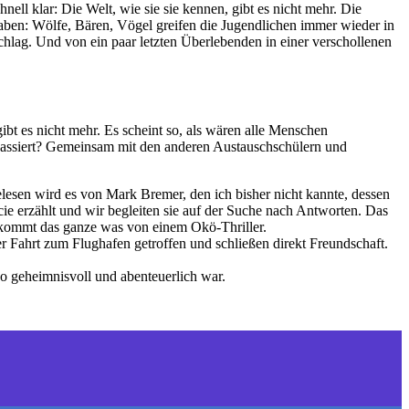
ll klar: Die Welt, wie sie sie kennen, gibt es nicht mehr. Die
aben: Wölfe, Bären, Vögel greifen die Jugendlichen immer wieder in
lag. Und von ein paar letzten Überlebenden in einer verschollenen
bt es nicht mehr. Es scheint so, als wären alle Menschen
passiert? Gemeinsam mit den anderen Austauschschülern und
elesen wird es von Mark Bremer, den ich bisher nicht kannte, dessen
cie erzählt und wir begleiten sie auf der Suche nach Antworten. Das
bekommt das ganze was von einem Okö-Thriller.
er Fahrt zum Flughafen getroffen und schließen direkt Freundschaft.
 so geheimnisvoll und abenteuerlich war.