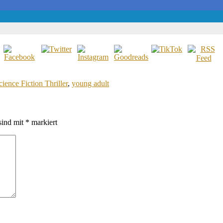
cience Fiction Thriller
,
young adult
sind mit
*
markiert