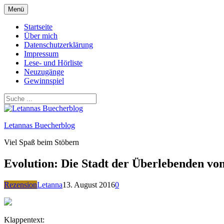
Zum
Menü
Inhalt
springen
Startseite
Über mich
Datenschutzerklärung
Impressum
Lese- und Hörliste
Neuzugänge
Gewinnspiel
Letannas Buecherblog
Viel Spaß beim Stöbern
Evolution: Die Stadt der Überlebenden v
Rezension
Letanna
13. August 2016
0
Klappentext: