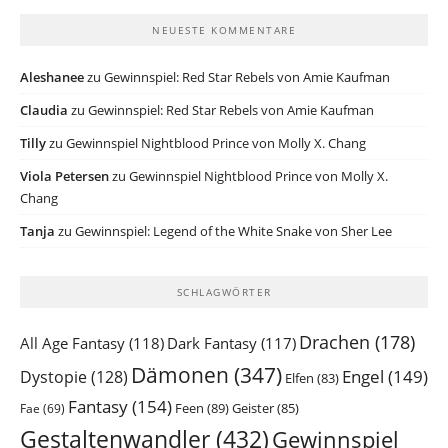
NEUESTE KOMMENTARE
Aleshanee
zu
Gewinnspiel: Red Star Rebels von Amie Kaufman
Claudia
zu
Gewinnspiel: Red Star Rebels von Amie Kaufman
Tilly
zu
Gewinnspiel Nightblood Prince von Molly X. Chang
Viola Petersen
zu
Gewinnspiel Nightblood Prince von Molly X.
Chang
Tanja
zu
Gewinnspiel: Legend of the White Snake von Sher Lee
SCHLAGWÖRTER
Drachen
(178)
All Age Fantasy
(118)
Dark Fantasy
(117)
Dämonen
(347)
Engel
(149)
Dystopie
(128)
Elfen
(83)
Fantasy
(154)
Feen
(89)
Geister
(85)
Fae
(69)
Gestaltenwandler
(432)
Gewinnspiel