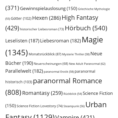
(371)
Gewinnspielauslosung
(150)
Griechische Mythologie
High Fantasy
Hexen
(286)
Götter
(102)
(55)
Hörbuch
(540)
(429)
historischer Liebesroman
(73)
Magie
Leselisten
(187)
Liebesroman
(182)
(1345)
Neue
Monatsrückblick
(87)
Mysterie Thriller
(58)
Bücher
(190)
Neuerscheinungen
(68)
New Adult Paranormal
(62)
Parallelwelt
(182)
paranormal
paranormal Erotik
(58)
paranormal Romance
historisch
(103)
(808)
Romantasy
(259)
Science Fiction
Rückblick
(54)
Urban
(150)
Science Fiction Lovestory
(74)
Steampunk
(56)
Fantasy
(1129)
Vampire
(421)