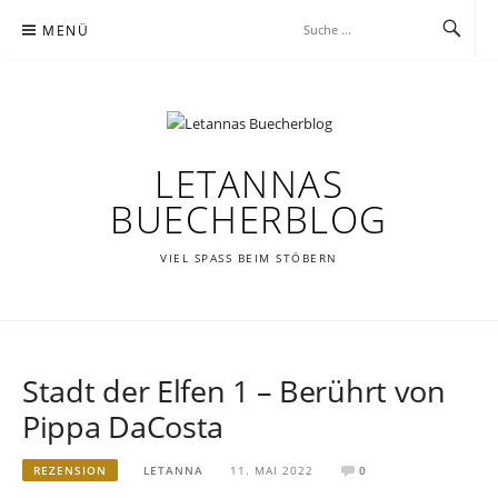
Zum
MENÜ
Inhalt
springen
LETANNAS
BUECHERBLOG
VIEL SPASS BEIM STÖBERN
Stadt der Elfen 1 – Berührt von
Pippa DaCosta
REZENSION
LETANNA
11. MAI 2022
0