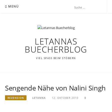
Zum
MENÜ
Inhalt
springen
LETANNAS
BUECHERBLOG
VIEL SPASS BEIM STÖBERN
Sengende Nähe von Nalini Singh
REZENSION
LETANNA
12. OKTOBER 2010
0