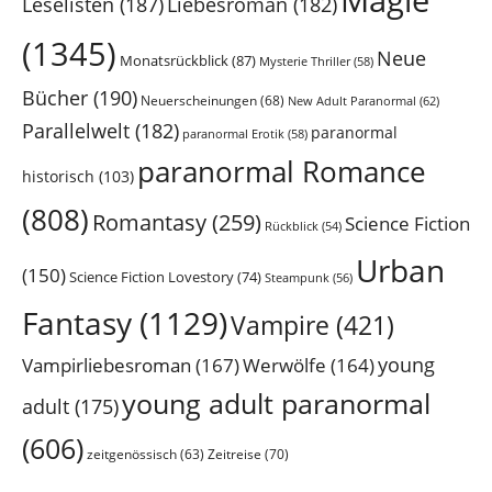
Leselisten
(187)
Liebesroman
(182)
(1345)
Neue
Monatsrückblick
(87)
Mysterie Thriller
(58)
Bücher
(190)
Neuerscheinungen
(68)
New Adult Paranormal
(62)
Parallelwelt
(182)
paranormal
paranormal Erotik
(58)
paranormal Romance
historisch
(103)
(808)
Romantasy
(259)
Science Fiction
Rückblick
(54)
Urban
(150)
Science Fiction Lovestory
(74)
Steampunk
(56)
Fantasy
(1129)
Vampire
(421)
young
Vampirliebesroman
(167)
Werwölfe
(164)
young adult paranormal
adult
(175)
(606)
Zeitreise
(70)
zeitgenössisch
(63)