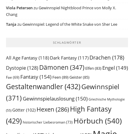
Viola Petersen
zu
Gewinnspiel Nightblood Prince von Molly X.
Chang
Tanja
zu
Gewinnspiel: Legend of the White Snake von Sher Lee
SCHLAGWÖRTER
Drachen
(178)
All Age Fantasy
(118)
Dark Fantasy
(117)
Dämonen
(347)
Engel
(149)
Dystopie
(128)
Elfen
(83)
Fantasy
(154)
Feen
(89)
Geister
(85)
Fae
(69)
Gestaltenwandler
(432)
Gewinnspiel
(371)
Gewinnspielauslosung
(150)
Griechische Mythologie
High Fantasy
Hexen
(286)
Götter
(102)
(55)
Hörbuch
(540)
(429)
historischer Liebesroman
(73)
Magie