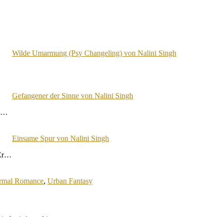
Wilde Umarmung (Psy Changeling) von Nalini Singh
Gefangener der Sinne von Nalini Singh
e:…
Einsame Spur von Nalini Singh
 Er…
rmal Romance
,
Urban Fantasy