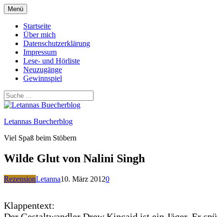
Zum
Menü
Inhalt
springen
Startseite
Über mich
Datenschutzerklärung
Impressum
Lese- und Hörliste
Neuzugänge
Gewinnspiel
Letannas Buecherblog
Viel Spaß beim Stöbern
Wilde Glut von Nalini Singh
Rezension
Letanna
10. März 2012
0
Klappentext:
Der Gestaltwandler Drew Kincaid ist ein Jäger. Er spü