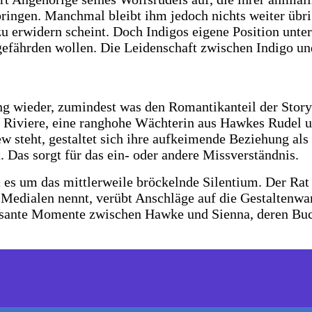
ringen. Manchmal bleibt ihm jedoch nichts weiter übrig
 zu erwidern scheint. Doch Indigos eigene Position un
 gefährden wollen. Die Leidenschaft zwischen Indigo u
ng wieder, zumindest was den Romantikanteil der Story 
o Riviere, eine ranghohe Wächterin aus Hawkes Rudel 
 steht, gestaltet sich ihre aufkeimende Beziehung als
t. Das sorgt für das ein- oder andere Missverständnis.
es um das mittlerweile bröckelnde Silentium. Der Rat i
Medialen nennt, verübt Anschläge auf die Gestaltenwand
ressante Momente zwischen Hawke und Sienna, deren Bu