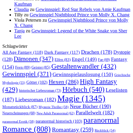
Kaufman
Claudia
zu
Gewinnspiel: Red Star Rebels von Amie Kaufman
Tilly
zu
Gewinnspiel Nightblood Prince von Molly X. Chang
Viola Petersen
zu
Gewinnspiel Nightblood Prince von Molly
X. Chang
Tanja
zu
Gewinnspiel: Legend of the White Snake von Sher
Lee
Schlagwörter
Drachen
(178)
All Age Fantasy
(118)
Dystopie
Dark Fantasy
(117)
Dämonen
(347)
Engel
(149)
Fantasy
(128)
Elfen
(83)
Fae
(69)
Gestaltenwandler
(432)
(154)
Feen
(89)
Geister
(85)
Gewinnspiel
(371)
Gewinnspielauslosung
(150)
Griechische
High Fantasy
Hexen
(286)
Götter
(102)
Mythologie
(55)
Hörbuch
(540)
(429)
Leselisten
historischer Liebesroman
(73)
Magie
(1345)
(187)
Liebesroman
(182)
Neue Bücher
(190)
Monatsrückblick
(87)
Mysterie Thriller
(58)
Parallelwelt
(182)
Neuerscheinungen
(68)
New Adult Paranormal
(62)
paranormal
paranormal historisch
(103)
paranormal Erotik
(58)
Romance
(808)
Romantasy
(259)
Rückblick
(54)