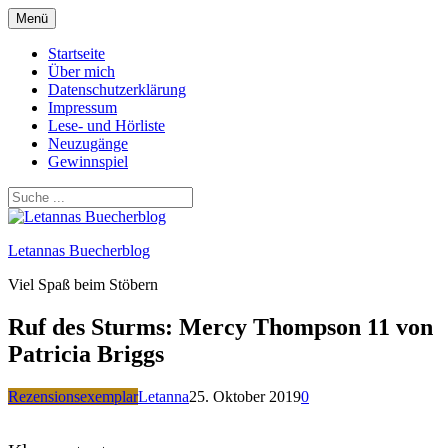
Zum
Menü
Inhalt
springen
Startseite
Über mich
Datenschutzerklärung
Impressum
Lese- und Hörliste
Neuzugänge
Gewinnspiel
Letannas Buecherblog
Viel Spaß beim Stöbern
Ruf des Sturms: Mercy Thompson 11 von
Patricia Briggs
Rezensionsexemplar
Letanna
25. Oktober 2019
0