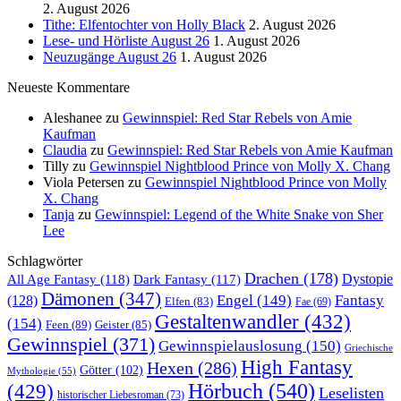
2. August 2026
Tithe: Elfentochter von Holly Black
2. August 2026
Lese- und Hörliste August 26
1. August 2026
Neuzugänge August 26
1. August 2026
Neueste Kommentare
Aleshanee
zu
Gewinnspiel: Red Star Rebels von Amie
Kaufman
Claudia
zu
Gewinnspiel: Red Star Rebels von Amie Kaufman
Tilly
zu
Gewinnspiel Nightblood Prince von Molly X. Chang
Viola Petersen
zu
Gewinnspiel Nightblood Prince von Molly
X. Chang
Tanja
zu
Gewinnspiel: Legend of the White Snake von Sher
Lee
Schlagwörter
Drachen
(178)
All Age Fantasy
(118)
Dystopie
Dark Fantasy
(117)
Dämonen
(347)
Engel
(149)
Fantasy
(128)
Elfen
(83)
Fae
(69)
Gestaltenwandler
(432)
(154)
Feen
(89)
Geister
(85)
Gewinnspiel
(371)
Gewinnspielauslosung
(150)
Griechische
High Fantasy
Hexen
(286)
Götter
(102)
Mythologie
(55)
Hörbuch
(540)
(429)
Leselisten
historischer Liebesroman
(73)