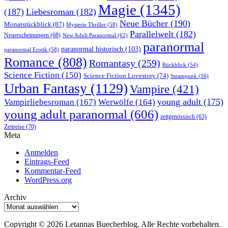
Magie
(1345)
(187)
Liebesroman
(182)
Neue Bücher
(190)
Monatsrückblick
(87)
Mysterie Thriller
(58)
Parallelwelt
(182)
Neuerscheinungen
(68)
New Adult Paranormal
(62)
paranormal
paranormal historisch
(103)
paranormal Erotik
(58)
Romance
(808)
Romantasy
(259)
Rückblick
(54)
Science Fiction
(150)
Science Fiction Lovestory
(74)
Steampunk
(56)
Urban Fantasy
(1129)
Vampire
(421)
young adult
(175)
Vampirliebesroman
(167)
Werwölfe
(164)
young adult paranormal
(606)
zeitgenössisch
(63)
Zeitreise
(70)
Meta
Anmelden
Eintrags-Feed
Kommentar-Feed
WordPress.org
Archiv
Archiv
Copyright © 2026 Letannas Buecherblog. Alle Rechte vorbehalten.