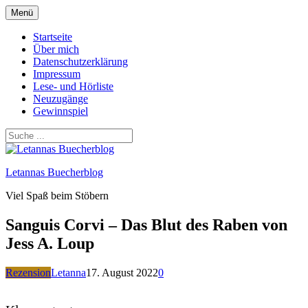
Zum
Menü
Inhalt
springen
Startseite
Über mich
Datenschutzerklärung
Impressum
Lese- und Hörliste
Neuzugänge
Gewinnspiel
Letannas Buecherblog
Viel Spaß beim Stöbern
Sanguis Corvi – Das Blut des Raben von
Jess A. Loup
Rezension
Letanna
17. August 2022
0