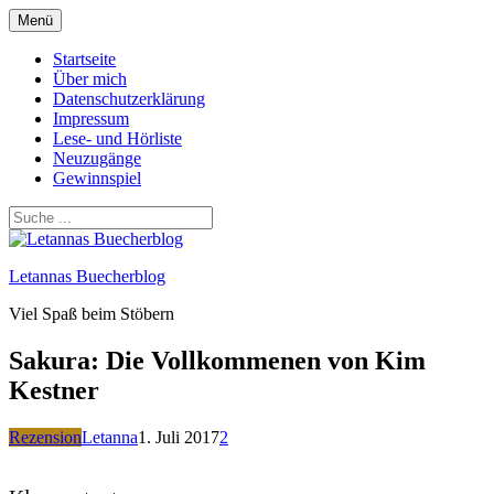
Zum
Menü
Inhalt
springen
Startseite
Über mich
Datenschutzerklärung
Impressum
Lese- und Hörliste
Neuzugänge
Gewinnspiel
Letannas Buecherblog
Viel Spaß beim Stöbern
Sakura: Die Vollkommenen von Kim
Kestner
Rezension
Letanna
1. Juli 2017
2