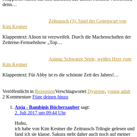
denn…
Zeitrausch (3). Spiel der Gegenwart von
Kim Kestner
Klappentext: Alison ist verzweifelt. Durch die Machenschaften der
Zeitreise-Fernsehshow „Top…
Anima: Schwarze Seele, weißes Herz vom
Kim Kestner
Klappentext: Für Abby ist es die schönste Zeit des Jahres!…
Veröffentlicht in
Rezension
Verschlagwortet
Dystopie
,
young adult
2 Kommentare
Füge deinen hinzu
Anja - Bambinis Bücherzauber
sagt:
2. Juli 2017 um 09:44 Uhr
Huhu,
ich habe von Kim Kestner die Zeitrausch-Trilogie gelesen und
fand ich sie klasse. Sakura steht daher auch noch auf meiner