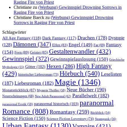
Raging Fire von Priest
Christiane
zu
(Werbung) Gewinnspiel Drowning Sorrows in
Raging Fire von Priest
Christiane Baeck
zu
(Werbung) Gewinnspiel Drowning
Sorrows in Raging Fire von Priest
Schlagwörter
Drachen
(178)
All Age Fantasy
(118)
Dystopie
Dark Fantasy
(117)
Dämonen
(347)
Engel
(149)
Fantasy
(128)
Elfen
(83)
Fae
(69)
Gestaltenwandler
(432)
(154)
Feen
(89)
Geister
(85)
Gewinnspiel
(372)
Gewinnspielauslosung
(150)
Griechische
High Fantasy
Hexen
(286)
Götter
(102)
Mythologie
(55)
Hörbuch
(540)
(429)
Leselisten
historischer Liebesroman
(73)
Magie
(1346)
(187)
Liebesroman
(182)
Neue Bücher
(190)
Monatsrückblick
(87)
Mysterie Thriller
(58)
Parallelwelt
(182)
Neuerscheinungen
(68)
New Adult Paranormal
(62)
paranormal
paranormal historisch
(103)
paranormal Erotik
(58)
Romance
(808)
Romantasy
(259)
Rückblick
(54)
Science Fiction
(150)
Science Fiction Lovestory
(74)
Steampunk
(56)
Urban Fantasy
(1130)
Vampire
(421)