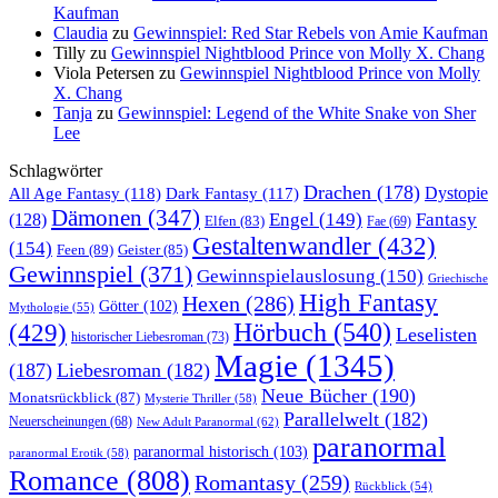
Kaufman
Claudia
zu
Gewinnspiel: Red Star Rebels von Amie Kaufman
Tilly
zu
Gewinnspiel Nightblood Prince von Molly X. Chang
Viola Petersen
zu
Gewinnspiel Nightblood Prince von Molly
X. Chang
Tanja
zu
Gewinnspiel: Legend of the White Snake von Sher
Lee
Schlagwörter
Drachen
(178)
All Age Fantasy
(118)
Dystopie
Dark Fantasy
(117)
Dämonen
(347)
Engel
(149)
Fantasy
(128)
Elfen
(83)
Fae
(69)
Gestaltenwandler
(432)
(154)
Feen
(89)
Geister
(85)
Gewinnspiel
(371)
Gewinnspielauslosung
(150)
Griechische
High Fantasy
Hexen
(286)
Götter
(102)
Mythologie
(55)
Hörbuch
(540)
(429)
Leselisten
historischer Liebesroman
(73)
Magie
(1345)
(187)
Liebesroman
(182)
Neue Bücher
(190)
Monatsrückblick
(87)
Mysterie Thriller
(58)
Parallelwelt
(182)
Neuerscheinungen
(68)
New Adult Paranormal
(62)
paranormal
paranormal historisch
(103)
paranormal Erotik
(58)
Romance
(808)
Romantasy
(259)
Rückblick
(54)