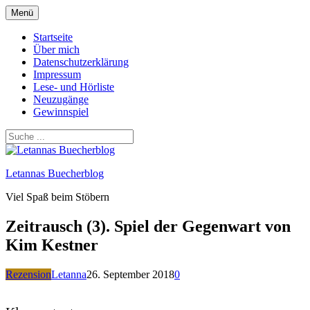
Zum
Menü
Inhalt
springen
Startseite
Über mich
Datenschutzerklärung
Impressum
Lese- und Hörliste
Neuzugänge
Gewinnspiel
Letannas Buecherblog
Viel Spaß beim Stöbern
Zeitrausch (3). Spiel der Gegenwart von
Kim Kestner
Rezension
Letanna
26. September 2018
0