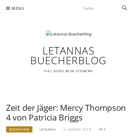
Zum
MENÜ
Inhalt
springen
LETANNAS
BUECHERBLOG
VIEL SPASS BEIM STÖBERN
Zeit der Jäger: Mercy Thompson
4 von Patricia Briggs
REZENSION
LETANNA
2. AUGUST 2010
0