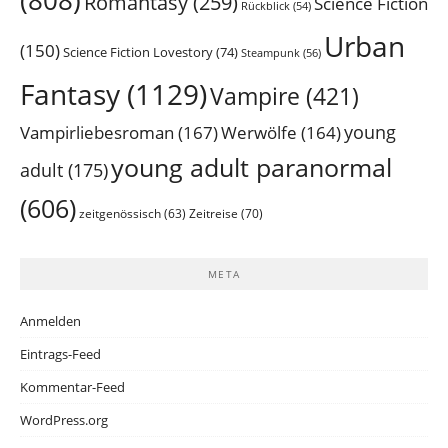
(808)
Romantasy
(259)
Science Fiction
Rückblick
(54)
Urban
(150)
Science Fiction Lovestory
(74)
Steampunk
(56)
Fantasy
(1129)
Vampire
(421)
young
Vampirliebesroman
(167)
Werwölfe
(164)
young adult paranormal
adult
(175)
(606)
Zeitreise
(70)
zeitgenössisch
(63)
META
Anmelden
Eintrags-Feed
Kommentar-Feed
WordPress.org