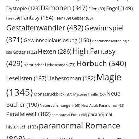
Dämonen
(347)
Engel
(149)
Dystopie
(128)
Elfen
(83)
Fantasy
(154)
Feen
(89)
Geister
(85)
Fae
(69)
Gestaltenwandler
(432)
Gewinnspiel
(371)
Gewinnspielauslosung
(150)
Griechische Mythologie
High Fantasy
Hexen
(286)
Götter
(102)
(55)
Hörbuch
(540)
(429)
historischer Liebesroman
(73)
Magie
Leselisten
(187)
Liebesroman
(182)
(1345)
Neue
Monatsrückblick
(87)
Mysterie Thriller
(58)
Bücher
(190)
Neuerscheinungen
(68)
New Adult Paranormal
(62)
Parallelwelt
(182)
paranormal
paranormal Erotik
(58)
paranormal Romance
historisch
(103)