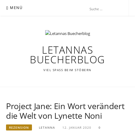
Zum
MENÜ
Inhalt
springen
LETANNAS
BUECHERBLOG
VIEL SPASS BEIM STÖBERN
Project Jane: Ein Wort verändert
die Welt von Lynette Noni
REZENSION
LETANNA
12. JANUAR 2020
0