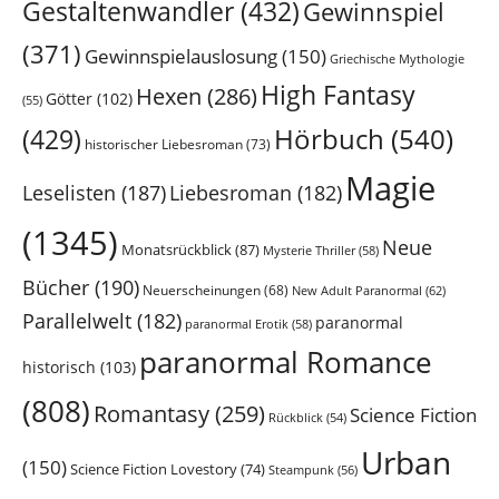
Gestaltenwandler
(432)
Gewinnspiel
(371)
Gewinnspielauslosung
(150)
Griechische Mythologie
High Fantasy
Hexen
(286)
Götter
(102)
(55)
Hörbuch
(540)
(429)
historischer Liebesroman
(73)
Magie
Leselisten
(187)
Liebesroman
(182)
(1345)
Neue
Monatsrückblick
(87)
Mysterie Thriller
(58)
Bücher
(190)
Neuerscheinungen
(68)
New Adult Paranormal
(62)
Parallelwelt
(182)
paranormal
paranormal Erotik
(58)
paranormal Romance
historisch
(103)
(808)
Romantasy
(259)
Science Fiction
Rückblick
(54)
Urban
(150)
Science Fiction Lovestory
(74)
Steampunk
(56)