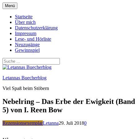
Zum
Menü
Inhalt
springen
Startseite
Über mich
Datenschutzerklärung
Impressum
Lese- und Hörliste
Neuzugänge
Gewinnspiel
Letannas Buecherblog
Viel Spaß beim Stöbern
Nebelring – Das Erbe der Ewigkeit (Band
5) von I. Reen Bow
Rezensionsexemplar
Letanna
29. Juli 2018
0