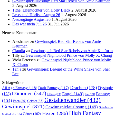
Gewinnspielauslosung: Red Star Rebels von Amie Kaufman
2. August 2026
Tithe: Elfentochter von Holly Black
2. August 2026
Lese- und Hörliste August 26
1. August 2026
Neuzugänge August 26
1. August 2026
Das war mein Juli 26
31. Juli 2026
Neueste Kommentare
Aleshanee
zu
Gewinnspiel: Red Star Rebels von Amie
Kaufman
Claudia
zu
Gewinnspiel: Red Star Rebels von Amie Kaufman
Tilly
zu
Gewinnspiel Nightblood Prince von Molly X. Chang
Viola Petersen
zu
Gewinnspiel Nightblood Prince von Molly
X. Chang
Tanja
zu
Gewinnspiel: Legend of the White Snake von Sher
Lee
Schlagwörter
Drachen
(178)
All Age Fantasy
(118)
Dystopie
Dark Fantasy
(117)
Dämonen
(347)
Engel
(149)
Fantasy
(128)
Elfen
(83)
Fae
(69)
Gestaltenwandler
(432)
(154)
Feen
(89)
Geister
(85)
Gewinnspiel
(371)
Gewinnspielauslosung
(149)
Griechische
High Fantasy
Hexen
(286)
Götter
(102)
Mythologie
(55)