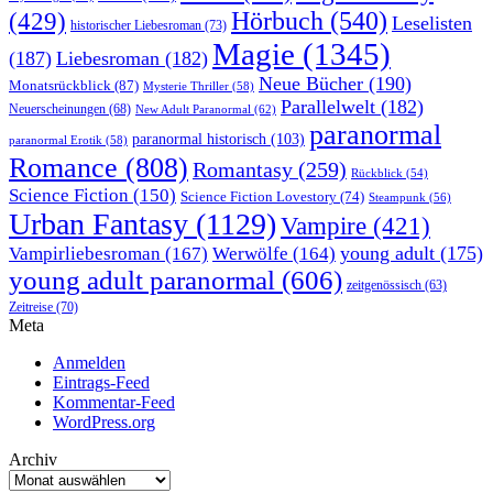
Hörbuch
(540)
(429)
Leselisten
historischer Liebesroman
(73)
Magie
(1345)
(187)
Liebesroman
(182)
Neue Bücher
(190)
Monatsrückblick
(87)
Mysterie Thriller
(58)
Parallelwelt
(182)
Neuerscheinungen
(68)
New Adult Paranormal
(62)
paranormal
paranormal historisch
(103)
paranormal Erotik
(58)
Romance
(808)
Romantasy
(259)
Rückblick
(54)
Science Fiction
(150)
Science Fiction Lovestory
(74)
Steampunk
(56)
Urban Fantasy
(1129)
Vampire
(421)
young adult
(175)
Vampirliebesroman
(167)
Werwölfe
(164)
young adult paranormal
(606)
zeitgenössisch
(63)
Zeitreise
(70)
Meta
Anmelden
Eintrags-Feed
Kommentar-Feed
WordPress.org
Archiv
Archiv