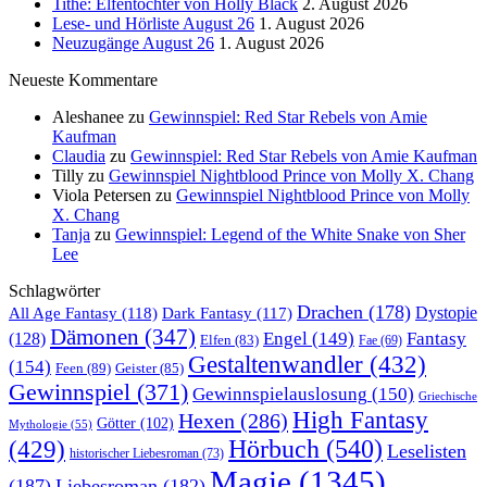
Tithe: Elfentochter von Holly Black
2. August 2026
Lese- und Hörliste August 26
1. August 2026
Neuzugänge August 26
1. August 2026
Neueste Kommentare
Aleshanee
zu
Gewinnspiel: Red Star Rebels von Amie
Kaufman
Claudia
zu
Gewinnspiel: Red Star Rebels von Amie Kaufman
Tilly
zu
Gewinnspiel Nightblood Prince von Molly X. Chang
Viola Petersen
zu
Gewinnspiel Nightblood Prince von Molly
X. Chang
Tanja
zu
Gewinnspiel: Legend of the White Snake von Sher
Lee
Schlagwörter
Drachen
(178)
All Age Fantasy
(118)
Dystopie
Dark Fantasy
(117)
Dämonen
(347)
Engel
(149)
Fantasy
(128)
Elfen
(83)
Fae
(69)
Gestaltenwandler
(432)
(154)
Feen
(89)
Geister
(85)
Gewinnspiel
(371)
Gewinnspielauslosung
(150)
Griechische
High Fantasy
Hexen
(286)
Götter
(102)
Mythologie
(55)
Hörbuch
(540)
(429)
Leselisten
historischer Liebesroman
(73)
Magie
(1345)
(187)
Liebesroman
(182)