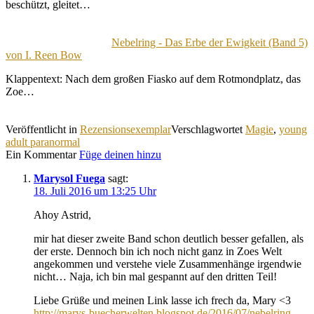
beschützt, gleitet…
Nebelring - Das Erbe der Ewigkeit (Band 5)
von I. Reen Bow
Klappentext: Nach dem großen Fiasko auf dem Rotmondplatz, das
Zoe…
Veröffentlicht in
Rezensionsexemplar
Verschlagwortet
Magie
,
young
adult paranormal
Ein Kommentar
Füge deinen hinzu
Marysol Fuega
sagt:
18. Juli 2016 um 13:25 Uhr
Ahoy Astrid,
mir hat dieser zweite Band schon deutlich besser gefallen, als
der erste. Dennoch bin ich noch nicht ganz in Zoes Welt
angekommen und verstehe viele Zusammenhänge irgendwie
nicht… Naja, ich bin mal gespannt auf den dritten Teil!
Liebe Grüße und meinen Link lasse ich frech da, Mary <3
http://marys-buecherwelten.blogspot.de/2016/07/nebelring-