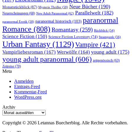
Neue Bücher
(190)
Monatsrückblick
(87)
Mysterie Thriller
(58)
Parallelwelt
(182)
Neuerscheinungen
(68)
New Adult Paranormal
(62)
paranormal
paranormal historisch
(103)
paranormal Erotik
(58)
Romance
(808)
Romantasy
(259)
Rückblick
(54)
Science Fiction
(150)
Science Fiction Lovestory
(74)
Steampunk
(56)
Urban Fantasy
(1129)
Vampire
(421)
young adult
(175)
Vampirliebesroman
(167)
Werwölfe
(164)
young adult paranormal
(606)
zeitgenössisch
(63)
Zeitreise
(70)
Meta
Anmelden
Eintrags-Feed
Kommentar-Feed
WordPress.org
Archiv
Archiv
Copyright © 2026 Letannas Buecherblog. Alle Rechte vorbehalten.