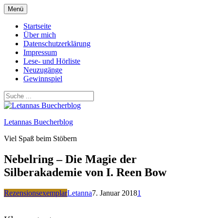
Zum
Menü
Inhalt
springen
Startseite
Über mich
Datenschutzerklärung
Impressum
Lese- und Hörliste
Neuzugänge
Gewinnspiel
Letannas Buecherblog
Viel Spaß beim Stöbern
Nebelring – Die Magie der
Silberakademie von I. Reen Bow
Rezensionsexemplar
Letanna
7. Januar 2018
1