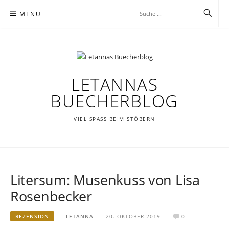
Zum
MENÜ
Inhalt
springen
LETANNAS
BUECHERBLOG
VIEL SPASS BEIM STÖBERN
Litersum: Musenkuss von Lisa
Rosenbecker
REZENSION
LETANNA
20. OKTOBER 2019
0