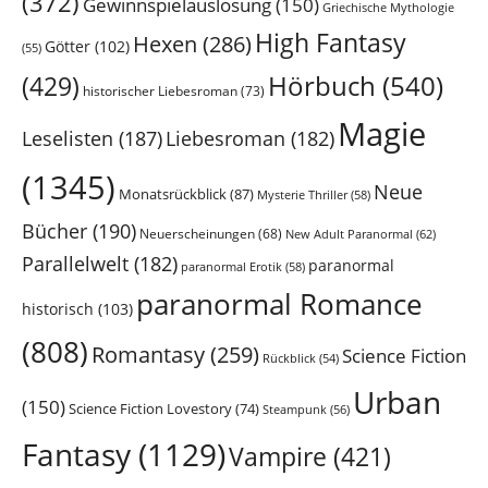
(372)
Gewinnspielauslosung
(150)
Griechische Mythologie
High Fantasy
Hexen
(286)
Götter
(102)
(55)
Hörbuch
(540)
(429)
historischer Liebesroman
(73)
Magie
Leselisten
(187)
Liebesroman
(182)
(1345)
Neue
Monatsrückblick
(87)
Mysterie Thriller
(58)
Bücher
(190)
Neuerscheinungen
(68)
New Adult Paranormal
(62)
Parallelwelt
(182)
paranormal
paranormal Erotik
(58)
paranormal Romance
historisch
(103)
(808)
Romantasy
(259)
Science Fiction
Rückblick
(54)
Urban
(150)
Science Fiction Lovestory
(74)
Steampunk
(56)
Fantasy
(1129)
Vampire
(421)