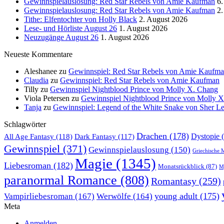
Gewinnspielauslosung: Red Star Rebels von Amie Kaufman
6.
Gewinnspielauslosung: Red Star Rebels von Amie Kaufman
2.
Tithe: Elfentochter von Holly Black
2. August 2026
Lese- und Hörliste August 26
1. August 2026
Neuzugänge August 26
1. August 2026
Neueste Kommentare
Aleshanee
zu
Gewinnspiel: Red Star Rebels von Amie Kaufm
Claudia
zu
Gewinnspiel: Red Star Rebels von Amie Kaufman
Tilly
zu
Gewinnspiel Nightblood Prince von Molly X. Chang
Viola Petersen
zu
Gewinnspiel Nightblood Prince von Molly 
Tanja
zu
Gewinnspiel: Legend of the White Snake von Sher L
Schlagwörter
Drachen
(178)
All Age Fantasy
(118)
Dystopie
(
Dark Fantasy
(117)
Gewinnspiel
(371)
Gewinnspielauslosung
(150)
Griechische 
Magie
(1345)
Liebesroman
(182)
Monatsrückblick
(87)
My
paranormal Romance
(808)
Romantasy
(259)
young adult
(175)
Vampirliebesroman
(167)
Werwölfe
(164)
Meta
Anmelden