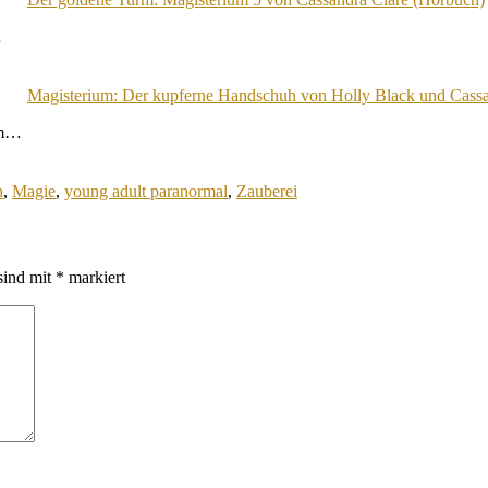
…
Magisterium: Der kupferne Handschuh von Holly Black und Cassa
ihm…
h
,
Magie
,
young adult paranormal
,
Zauberei
sind mit
*
markiert