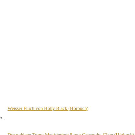
Weisser Fluch von Holly Black (Hörbuch)
st?…
Der goldene Turm: Magisterium 5 von Cassandra Clare (Hörbuch)