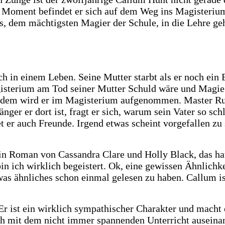
m Moment befindet er sich auf dem Weg ins Magisterium,
us, dem mächtigsten Magier der Schule, in die Lehre ge
h in einem Leben. Seine Mutter starbt als er noch ein B
gisterium am Tod seiner Mutter Schuld wäre und Magie 
 trotzdem wird er im Magisterium aufgenommen. Master 
nger er dort ist, fragt er sich, warum sein Vater so sc
det er auch Freunde. Irgend etwas scheint vorgefallen z
Ein Roman von Cassandra Clare und Holly Black, das ha
bin ich wirklich begeistert. Ok, eine gewissen Ähnlich
twas ähnliches schon einmal gelesen zu haben. Callum is
Er ist ein wirklich sympathischer Charakter und macht 
ch mit dem nicht immer spannenden Unterricht auseina