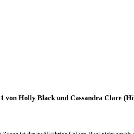
 1 von Holly Black und Cassandra Clare (H
Zunge ist der zwölfjährige Callum Hunt nicht gerade d