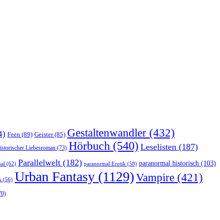
Gestaltenwandler
(432)
4)
Feen
(89)
Geister
(85)
Hörbuch
(540)
Leselisten
(187)
istorischer Liebesroman
(73)
Parallelwelt
(182)
paranormal historisch
(103)
al
(62)
paranormal Erotik
(58)
Urban Fantasy
(1129)
Vampire
(421)
k
(56)
70)