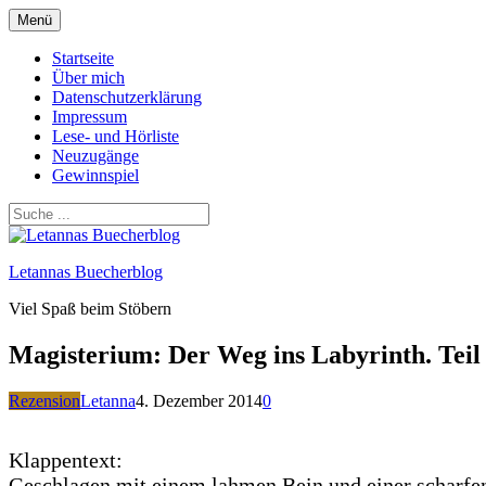
Zum
Menü
Inhalt
springen
Startseite
Über mich
Datenschutzerklärung
Impressum
Lese- und Hörliste
Neuzugänge
Gewinnspiel
Letannas Buecherblog
Viel Spaß beim Stöbern
Magisterium: Der Weg ins Labyrinth. Teil
Rezension
Letanna
4. Dezember 2014
0
Klappentext:
Geschlagen mit einem lahmen Bein und einer scharfen 