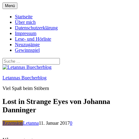
Zum
Menü
Inhalt
springen
Startseite
Über mich
Datenschutzerklärung
Impressum
Lese- und Hörliste
Neuzugänge
Gewinnspiel
Letannas Buecherblog
Viel Spaß beim Stöbern
Lost in Strange Eyes von Johanna
Danninger
Rezension
Letanna
11. Januar 2017
0