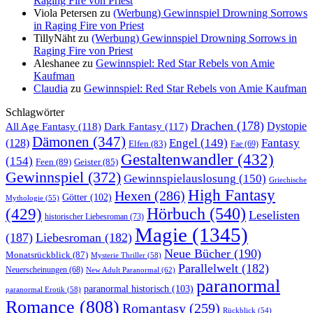
Raging Fire von Priest
Viola Petersen
zu
(Werbung) Gewinnspiel Drowning Sorrows
in Raging Fire von Priest
TillyNäht
zu
(Werbung) Gewinnspiel Drowning Sorrows in
Raging Fire von Priest
Aleshanee
zu
Gewinnspiel: Red Star Rebels von Amie
Kaufman
Claudia
zu
Gewinnspiel: Red Star Rebels von Amie Kaufman
Schlagwörter
Drachen
(178)
All Age Fantasy
(118)
Dystopie
Dark Fantasy
(117)
Dämonen
(347)
Engel
(149)
Fantasy
(128)
Elfen
(83)
Fae
(69)
Gestaltenwandler
(432)
(154)
Feen
(89)
Geister
(85)
Gewinnspiel
(372)
Gewinnspielauslosung
(150)
Griechische
High Fantasy
Hexen
(286)
Götter
(102)
Mythologie
(55)
Hörbuch
(540)
(429)
Leselisten
historischer Liebesroman
(73)
Magie
(1345)
(187)
Liebesroman
(182)
Neue Bücher
(190)
Monatsrückblick
(87)
Mysterie Thriller
(58)
Parallelwelt
(182)
Neuerscheinungen
(68)
New Adult Paranormal
(62)
paranormal
paranormal historisch
(103)
paranormal Erotik
(58)
Romance
(808)
Romantasy
(259)
Rückblick
(54)