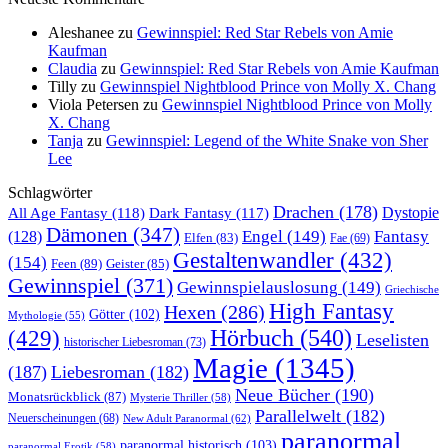
Aleshanee
zu
Gewinnspiel: Red Star Rebels von Amie
Kaufman
Claudia
zu
Gewinnspiel: Red Star Rebels von Amie Kaufman
Tilly
zu
Gewinnspiel Nightblood Prince von Molly X. Chang
Viola Petersen
zu
Gewinnspiel Nightblood Prince von Molly
X. Chang
Tanja
zu
Gewinnspiel: Legend of the White Snake von Sher
Lee
Schlagwörter
Drachen
(178)
All Age Fantasy
(118)
Dystopie
Dark Fantasy
(117)
Dämonen
(347)
Engel
(149)
Fantasy
(128)
Elfen
(83)
Fae
(69)
Gestaltenwandler
(432)
(154)
Feen
(89)
Geister
(85)
Gewinnspiel
(371)
Gewinnspielauslosung
(149)
Griechische
High Fantasy
Hexen
(286)
Götter
(102)
Mythologie
(55)
Hörbuch
(540)
(429)
Leselisten
historischer Liebesroman
(73)
Magie
(1345)
(187)
Liebesroman
(182)
Neue Bücher
(190)
Monatsrückblick
(87)
Mysterie Thriller
(58)
Parallelwelt
(182)
Neuerscheinungen
(68)
New Adult Paranormal
(62)
paranormal
paranormal historisch
(103)
paranormal Erotik
(58)