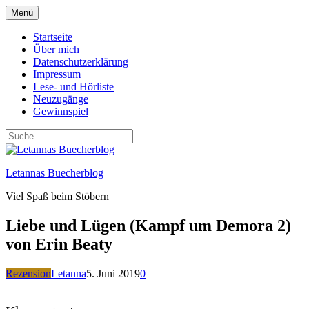
Zum
Menü
Inhalt
springen
Startseite
Über mich
Datenschutzerklärung
Impressum
Lese- und Hörliste
Neuzugänge
Gewinnspiel
Letannas Buecherblog
Viel Spaß beim Stöbern
Liebe und Lügen (Kampf um Demora 2)
von Erin Beaty
Rezension
Letanna
5. Juni 2019
0