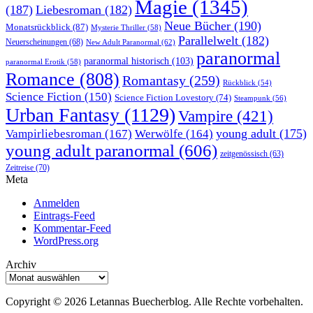
Magie
(1345)
(187)
Liebesroman
(182)
Neue Bücher
(190)
Monatsrückblick
(87)
Mysterie Thriller
(58)
Parallelwelt
(182)
Neuerscheinungen
(68)
New Adult Paranormal
(62)
paranormal
paranormal historisch
(103)
paranormal Erotik
(58)
Romance
(808)
Romantasy
(259)
Rückblick
(54)
Science Fiction
(150)
Science Fiction Lovestory
(74)
Steampunk
(56)
Urban Fantasy
(1129)
Vampire
(421)
young adult
(175)
Vampirliebesroman
(167)
Werwölfe
(164)
young adult paranormal
(606)
zeitgenössisch
(63)
Zeitreise
(70)
Meta
Anmelden
Eintrags-Feed
Kommentar-Feed
WordPress.org
Archiv
Archiv
Copyright © 2026 Letannas Buecherblog. Alle Rechte vorbehalten.