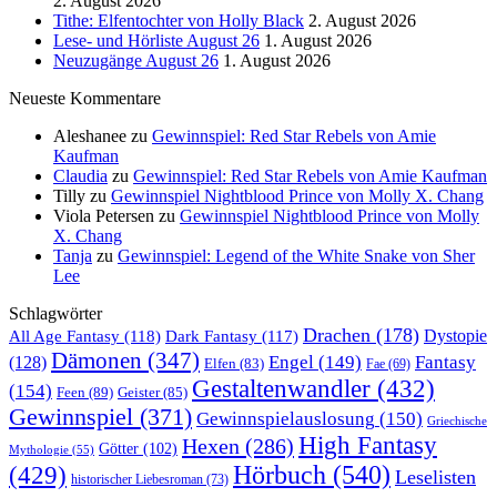
2. August 2026
Tithe: Elfentochter von Holly Black
2. August 2026
Lese- und Hörliste August 26
1. August 2026
Neuzugänge August 26
1. August 2026
Neueste Kommentare
Aleshanee
zu
Gewinnspiel: Red Star Rebels von Amie
Kaufman
Claudia
zu
Gewinnspiel: Red Star Rebels von Amie Kaufman
Tilly
zu
Gewinnspiel Nightblood Prince von Molly X. Chang
Viola Petersen
zu
Gewinnspiel Nightblood Prince von Molly
X. Chang
Tanja
zu
Gewinnspiel: Legend of the White Snake von Sher
Lee
Schlagwörter
Drachen
(178)
All Age Fantasy
(118)
Dystopie
Dark Fantasy
(117)
Dämonen
(347)
Engel
(149)
Fantasy
(128)
Elfen
(83)
Fae
(69)
Gestaltenwandler
(432)
(154)
Feen
(89)
Geister
(85)
Gewinnspiel
(371)
Gewinnspielauslosung
(150)
Griechische
High Fantasy
Hexen
(286)
Götter
(102)
Mythologie
(55)
Hörbuch
(540)
(429)
Leselisten
historischer Liebesroman
(73)