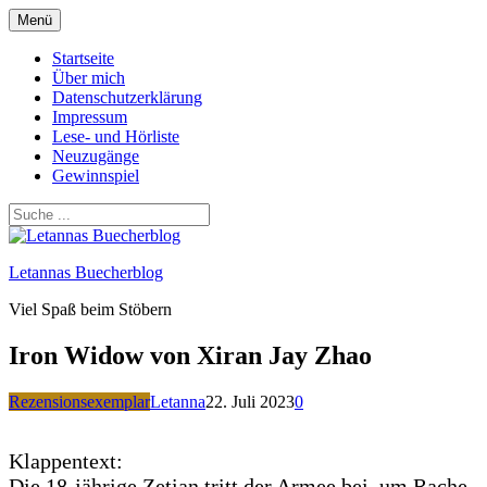
Zum
Menü
Inhalt
springen
Startseite
Über mich
Datenschutzerklärung
Impressum
Lese- und Hörliste
Neuzugänge
Gewinnspiel
Letannas Buecherblog
Viel Spaß beim Stöbern
Iron Widow von Xiran Jay Zhao
Rezensionsexemplar
Letanna
22. Juli 2023
0
Klappentext:
Die 18-jährige Zetian tritt der Armee bei, um Rache