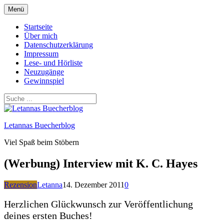
Zum
Menü
Inhalt
springen
Startseite
Über mich
Datenschutzerklärung
Impressum
Lese- und Hörliste
Neuzugänge
Gewinnspiel
Letannas Buecherblog
Viel Spaß beim Stöbern
(Werbung) Interview mit K. C. Hayes
Rezension
Letanna
14. Dezember 2011
0
Herzlichen Glückwunsch zur Veröffentlichung
deines ersten Buches!