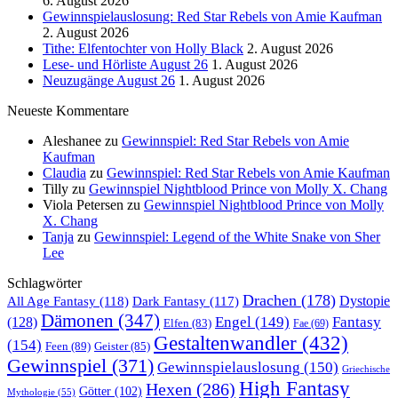
6. August 2026
Gewinnspielauslosung: Red Star Rebels von Amie Kaufman
2. August 2026
Tithe: Elfentochter von Holly Black
2. August 2026
Lese- und Hörliste August 26
1. August 2026
Neuzugänge August 26
1. August 2026
Neueste Kommentare
Aleshanee
zu
Gewinnspiel: Red Star Rebels von Amie
Kaufman
Claudia
zu
Gewinnspiel: Red Star Rebels von Amie Kaufman
Tilly
zu
Gewinnspiel Nightblood Prince von Molly X. Chang
Viola Petersen
zu
Gewinnspiel Nightblood Prince von Molly
X. Chang
Tanja
zu
Gewinnspiel: Legend of the White Snake von Sher
Lee
Schlagwörter
Drachen
(178)
All Age Fantasy
(118)
Dystopie
Dark Fantasy
(117)
Dämonen
(347)
Engel
(149)
Fantasy
(128)
Elfen
(83)
Fae
(69)
Gestaltenwandler
(432)
(154)
Feen
(89)
Geister
(85)
Gewinnspiel
(371)
Gewinnspielauslosung
(150)
Griechische
High Fantasy
Hexen
(286)
Götter
(102)
Mythologie
(55)