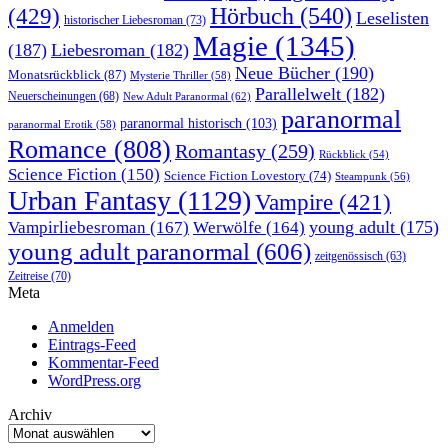
Hörbuch
(540)
(429)
Leselisten
historischer Liebesroman
(73)
Magie
(1345)
(187)
Liebesroman
(182)
Neue Bücher
(190)
Monatsrückblick
(87)
Mysterie Thriller
(58)
Parallelwelt
(182)
Neuerscheinungen
(68)
New Adult Paranormal
(62)
paranormal
paranormal historisch
(103)
paranormal Erotik
(58)
Romance
(808)
Romantasy
(259)
Rückblick
(54)
Science Fiction
(150)
Science Fiction Lovestory
(74)
Steampunk
(56)
Urban Fantasy
(1129)
Vampire
(421)
young adult
(175)
Vampirliebesroman
(167)
Werwölfe
(164)
young adult paranormal
(606)
zeitgenössisch
(63)
Zeitreise
(70)
Meta
Anmelden
Eintrags-Feed
Kommentar-Feed
WordPress.org
Archiv
Archiv