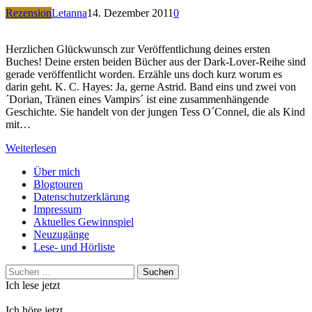
Rezension
Letanna
14. Dezember 2011
0
Herzlichen Glückwunsch zur Veröffentlichung deines ersten
Buches! Deine ersten beiden Bücher aus der Dark-Lover-Reihe sind
gerade veröffentlicht worden. Erzähle uns doch kurz worum es
darin geht. K. C. Hayes: Ja, gerne Astrid. Band eins und zwei von
´Dorian, Tränen eines Vampirs´ ist eine zusammenhängende
Geschichte. Sie handelt von der jungen Tess O´Connel, die als Kind
mit…
Weiterlesen
Über mich
Blogtouren
Datenschutzerklärung
Impressum
Aktuelles Gewinnspiel
Neuzugänge
Lese- und Hörliste
Suchen
nach:
Ich lese jetzt
Ich höre jetzt