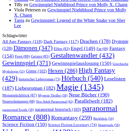
Tilly
zu
Gewinnspiel Nightblood Prince von Molly X. Chang
Viola Petersen
zu
Gewinnspiel Nightblood Prince von Molly
X. Chang
Tanja
zu
Gewinnspiel: Legend of the White Snake von Sher
Lee
Schlagwörter
Drachen
(178)
All Age Fantasy
(118)
Dystopie
Dark Fantasy
(117)
Dämonen
(347)
Engel
(149)
Fantasy
(128)
Elfen
(83)
Fae
(69)
Gestaltenwandler
(432)
(154)
Feen
(89)
Geister
(85)
Gewinnspiel
(371)
Gewinnspielauslosung
(150)
Griechische
High Fantasy
Hexen
(286)
Götter
(102)
Mythologie
(55)
Hörbuch
(540)
(429)
Leselisten
historischer Liebesroman
(73)
Magie
(1345)
(187)
Liebesroman
(182)
Neue Bücher
(190)
Monatsrückblick
(87)
Mysterie Thriller
(58)
Parallelwelt
(182)
Neuerscheinungen
(68)
New Adult Paranormal
(62)
paranormal
paranormal historisch
(103)
paranormal Erotik
(58)
Romance
(808)
Romantasy
(259)
Rückblick
(54)
Science Fiction
(150)
Science Fiction Lovestory
(74)
Steampunk
(56)