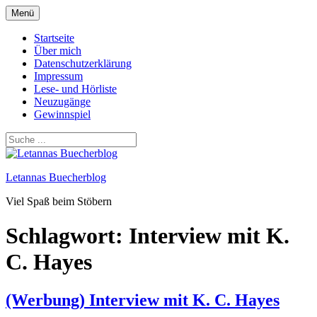
Zum
Menü
Inhalt
springen
Startseite
Über mich
Datenschutzerklärung
Impressum
Lese- und Hörliste
Neuzugänge
Gewinnspiel
Letannas Buecherblog
Viel Spaß beim Stöbern
Schlagwort:
Interview mit K.
C. Hayes
(Werbung) Interview mit K. C. Hayes