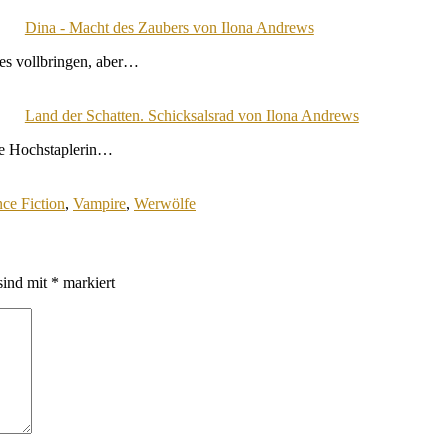
Dina - Macht des Zaubers von Ilona Andrews
es vollbringen, aber…
Land der Schatten. Schicksalsrad von Ilona Andrews
ie Hochstaplerin…
nce Fiction
,
Vampire
,
Werwölfe
sind mit
*
markiert