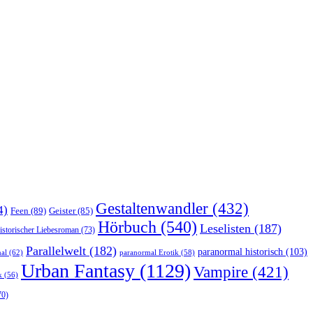
Gestaltenwandler
(432)
4)
Feen
(89)
Geister
(85)
Hörbuch
(540)
Leselisten
(187)
istorischer Liebesroman
(73)
Parallelwelt
(182)
paranormal historisch
(103)
al
(62)
paranormal Erotik
(58)
Urban Fantasy
(1129)
Vampire
(421)
k
(56)
70)