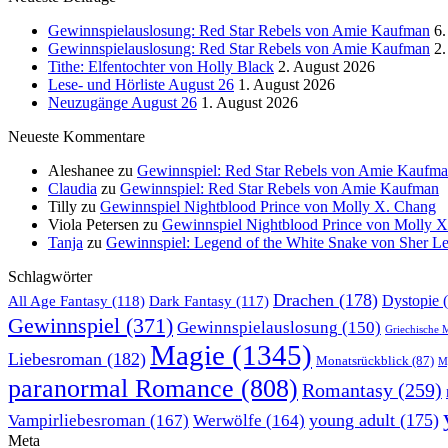
Gewinnspielauslosung: Red Star Rebels von Amie Kaufman
6.
Gewinnspielauslosung: Red Star Rebels von Amie Kaufman
2.
Tithe: Elfentochter von Holly Black
2. August 2026
Lese- und Hörliste August 26
1. August 2026
Neuzugänge August 26
1. August 2026
Neueste Kommentare
Aleshanee
zu
Gewinnspiel: Red Star Rebels von Amie Kaufm
Claudia
zu
Gewinnspiel: Red Star Rebels von Amie Kaufman
Tilly
zu
Gewinnspiel Nightblood Prince von Molly X. Chang
Viola Petersen
zu
Gewinnspiel Nightblood Prince von Molly 
Tanja
zu
Gewinnspiel: Legend of the White Snake von Sher L
Schlagwörter
Drachen
(178)
All Age Fantasy
(118)
Dystopie
(
Dark Fantasy
(117)
Gewinnspiel
(371)
Gewinnspielauslosung
(150)
Griechische 
Magie
(1345)
Liebesroman
(182)
Monatsrückblick
(87)
My
paranormal Romance
(808)
Romantasy
(259)
young adult
(175)
Vampirliebesroman
(167)
Werwölfe
(164)
Meta