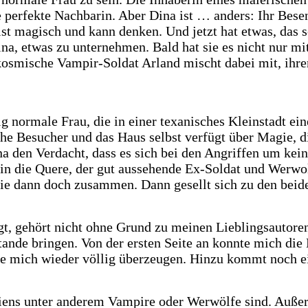
 perfekte Nachbarin. Aber Dina ist … anders: Ihr Besen 
 ist magisch und kann denken. Und jetzt hat etwas, das
na, etwas zu unternehmen. Bald hat sie es nicht nur m
 kosmische Vampir-Soldat Arland mischt dabei mit, ihr
g normale Frau, die in einer texanisches Kleinstadt eine
sche Besucher und das Haus selbst verfügt über Magie, 
a den Verdacht, dass es sich bei den Angriffen um keine
 die Quere, der gut aussehende Ex-Soldat und Werwolf,
 sie dann doch zusammen. Dann gesellt sich zu den beid
gt, gehört nicht ohne Grund zu meinen Lieblingsautore
stande bringen. Von der ersten Seite an konnte mich di
 mich wieder völlig überzeugen. Hinzu kommt noch ei
 Aliens unter anderem Vampire oder Werwölfe sind. Auß