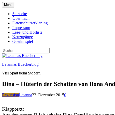
Zum
Menü
Inhalt
springen
Startseite
Über mich
Datenschutzerklärung
Impressum
Lese- und Hörliste
Neuzugänge
Gewinnspiel
Letannas Buecherblog
Viel Spaß beim Stöbern
Dina – Hüterin der Schatten von Ilona An
Rezension
Letanna
22. Dezember 2015
0
Klapptext:
Auf den ersten Blick scheint Dina Demille eine ganze 