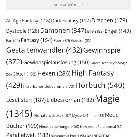
SCHLAGWÖRTER
Drachen
(178)
All Age Fantasy
(118)
Dark Fantasy
(117)
Dämonen
(347)
Engel
(149)
Dystopie
(128)
Elfen
(83)
Fantasy
(154)
Feen
(89)
Geister
(85)
Fae
(69)
Gestaltenwandler
(432)
Gewinnspiel
(372)
Gewinnspielauslosung
(150)
Griechische Mythologie
High Fantasy
Hexen
(286)
Götter
(102)
(55)
Hörbuch
(540)
(429)
historischer Liebesroman
(73)
Magie
Leselisten
(187)
Liebesroman
(182)
(1345)
Neue
Monatsrückblick
(87)
Mysterie Thriller
(58)
Bücher
(190)
Neuerscheinungen
(68)
New Adult Paranormal
(62)
Parallelwelt
(182)
paranormal
paranormal Erotik
(58)