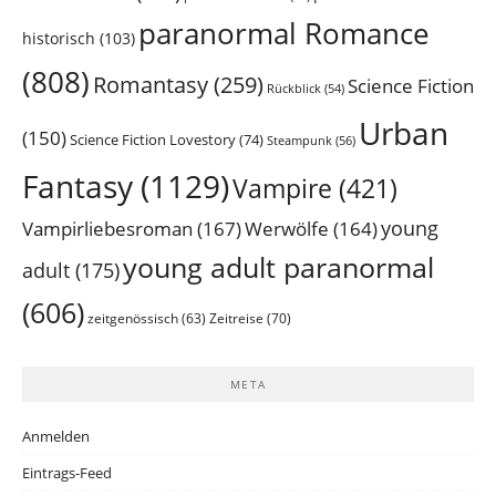
paranormal Romance
historisch
(103)
(808)
Romantasy
(259)
Science Fiction
Rückblick
(54)
Urban
(150)
Science Fiction Lovestory
(74)
Steampunk
(56)
Fantasy
(1129)
Vampire
(421)
young
Vampirliebesroman
(167)
Werwölfe
(164)
young adult paranormal
adult
(175)
(606)
Zeitreise
(70)
zeitgenössisch
(63)
META
Anmelden
Eintrags-Feed