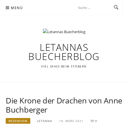
Zum
MENÜ
Inhalt
springen
LETANNAS
BUECHERBLOG
VIEL SPASS BEIM STÖBERN
Die Krone der Drachen von Anne
Buchberger
REZENSION
LETANNA
18. MÄRZ 2021
0