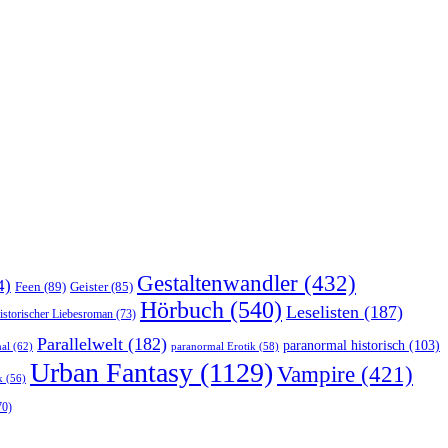
Gestaltenwandler
(432)
4)
Feen
(89)
Geister
(85)
Hörbuch
(540)
Leselisten
(187)
istorischer Liebesroman
(73)
Parallelwelt
(182)
paranormal historisch
(103)
al
(62)
paranormal Erotik
(58)
Urban Fantasy
(1129)
Vampire
(421)
k
(56)
70)