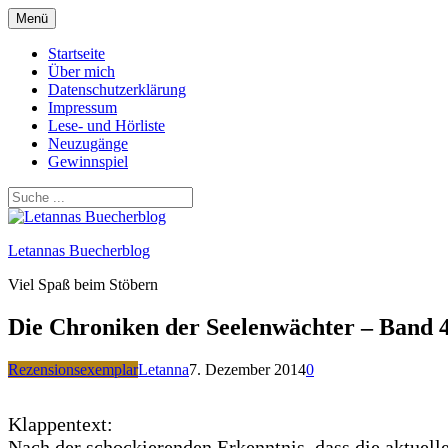
Zum
Menü
Inhalt
springen
Startseite
Über mich
Datenschutzerklärung
Impressum
Lese- und Hörliste
Neuzugänge
Gewinnspiel
Letannas Buecherblog
Viel Spaß beim Stöbern
Die Chroniken der Seelenwächter – Band 
Rezensionsexemplar
Letanna
7. Dezember 2014
0
Klappentext:
Nach der schockierenden Erkenntnis, dass die aktuell