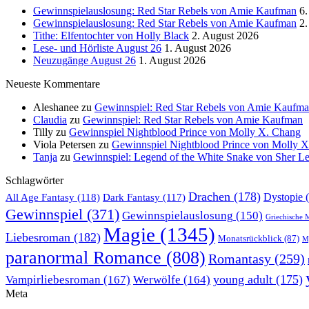
Gewinnspielauslosung: Red Star Rebels von Amie Kaufman
6.
Gewinnspielauslosung: Red Star Rebels von Amie Kaufman
2.
Tithe: Elfentochter von Holly Black
2. August 2026
Lese- und Hörliste August 26
1. August 2026
Neuzugänge August 26
1. August 2026
Neueste Kommentare
Aleshanee
zu
Gewinnspiel: Red Star Rebels von Amie Kaufm
Claudia
zu
Gewinnspiel: Red Star Rebels von Amie Kaufman
Tilly
zu
Gewinnspiel Nightblood Prince von Molly X. Chang
Viola Petersen
zu
Gewinnspiel Nightblood Prince von Molly 
Tanja
zu
Gewinnspiel: Legend of the White Snake von Sher L
Schlagwörter
Drachen
(178)
All Age Fantasy
(118)
Dystopie
(
Dark Fantasy
(117)
Gewinnspiel
(371)
Gewinnspielauslosung
(150)
Griechische 
Magie
(1345)
Liebesroman
(182)
Monatsrückblick
(87)
My
paranormal Romance
(808)
Romantasy
(259)
young adult
(175)
Vampirliebesroman
(167)
Werwölfe
(164)
Meta