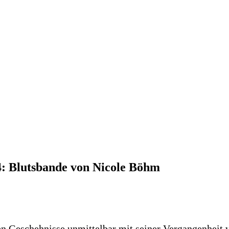
4: Blutsbande von Nicole Böhm
en Geschehnisse unmittelbar mit seiner Vergangenheit 