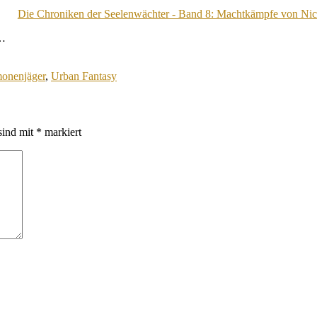
Die Chroniken der Seelenwächter - Band 8: Machtkämpfe von Ni
m…
onenjäger
,
Urban Fantasy
sind mit
*
markiert