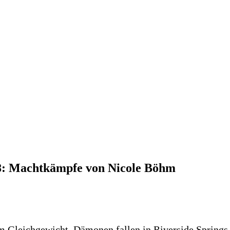
 8: Machtkämpfe von Nicole Böhm
 Gleichgewicht. Dämonen fallen in Riverside Springs e