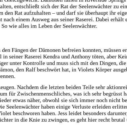
halten, entschließt sich der Rat der Seelenwächter zu e
m den Rat aufzuhalten – und darf sie überhaupt ihr ei
nach einem Ausweg aus seiner Raserei. Dabei erhält er
s. So wie alles im Leben der Seelenwächter.
s den Fängen der Dämonen befreien konnten, müssen er
in seiner Raserei Kendra und Anthony töten, aber Keir
r unter Kontrolle und muss sich mit den Dingen, die er
Dämon, den Ralf beschwört hat, in Violets Körper ausgeb
rennen.
ugen. Nachdem die letzten beiden Teile sehr aktionreic
um für Zwischenmenschliches, was ich sehr begrüsst h
der etwas näher, obwohl sie sich immer noch nicht ber
Die Seelenwächter haben einige Verluste erleiden erlitt
olet beschworen haben. Jess leidet besonders darunter,
chter in die Knie zu zwingen, es geht hier recht brutal 