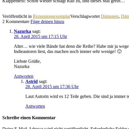
Klappentext: Schon wieder schlägt Ralf zu, und dieses Mal greift…
Veröffentlicht in
Rezensionsexemplar
Verschlagwortet
Dämonen
,
Däm
2 Kommentare
Füge deinen hinzu
Nazurka
sagt:
28. April 2015 um 17:15 Uhr
Alter… wie viele Bände hat denn die Reihe? Habe mir ja wegen 
Indieautoren liest, das machen noch immer sehr wenige! 🙂
Liebste Grüße,
Nazurka
Antworten
Astrid
sagt:
28. April 2015 um 17:36 Uhr
Laut Autorin wird es 12 Teile geben. Die sind ja immer r
Antworten
Schreibe einen Kommentar
Deine E-Mail-Adresse wird nicht veröffentlicht.
Erforderliche Felder 