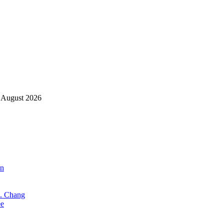
 August 2026
an
X. Chang
ee