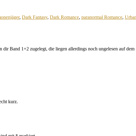
onenjäger
,
Dark Fantasy
,
Dark Romance
,
paranormal Romance
,
Urban
dir Band 1+2 zugelegt, die liegen allerdings noch ungelesen auf dem Su
echt kurz.
sind mit
*
markiert