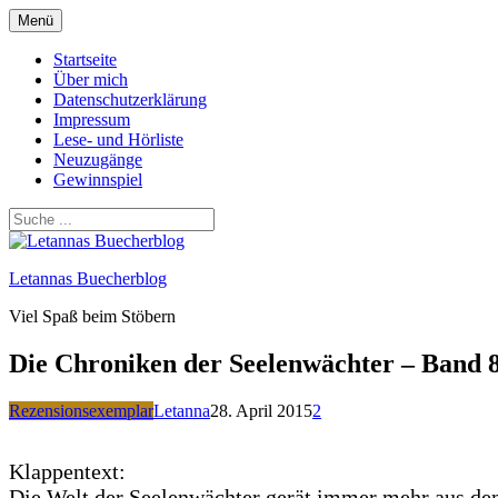
Zum
Menü
Inhalt
springen
Startseite
Über mich
Datenschutzerklärung
Impressum
Lese- und Hörliste
Neuzugänge
Gewinnspiel
Letannas Buecherblog
Viel Spaß beim Stöbern
Die Chroniken der Seelenwächter – Band
Rezensionsexemplar
Letanna
28. April 2015
2
Klappentext:
Die Welt der Seelenwächter gerät immer mehr aus dem